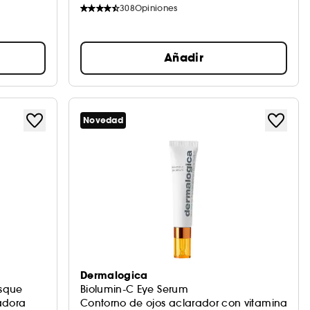
308
Opiniones
Añadir
Novedad
Dermalogica
asque
Biolumin-C Eye Serum
adora
Contorno de ojos aclarador con vitamina C