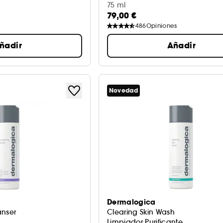
75 ml
79,00 €
486
Opiniones
ñadir
Añadir
Novedad
Dermalogica
anser
Clearing Skin Wash
Limpiador Purificante