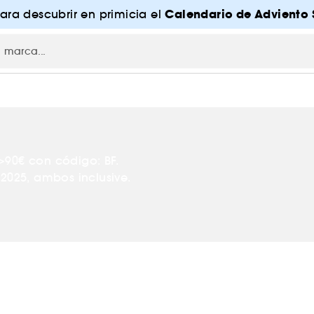
Calendario de Adviento 
para descubrir en primicia el
>90€ con código: BF.
2025, ambos inclusive.