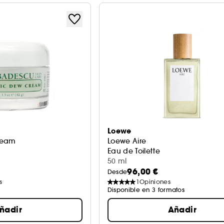
Loewe
ream
Loewe Aire
Eau de Toilette
50 ml
96,00 €
Desde
s
1
Opiniones
Disponible en 3 formatos
ñadir
Añadir