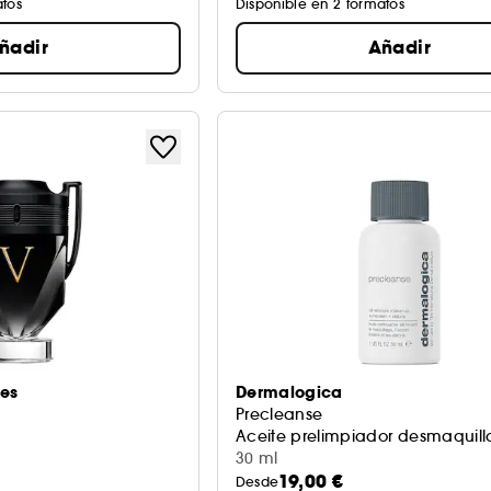
atos
Disponible en 2 formatos
ñadir
Añadir
es
Dermalogica
Precleanse
Aceite prelimpiador desmaquill
30 ml
19,00 €
Desde