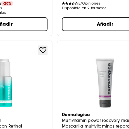
€
-20%
57
Opiniones
s
Disponible en 2 formatos
atos
ñadir
Añadir
Dermalogica
l
Multivitamin power recovery m
con Retinol
Mascarilla multivitaminas repar