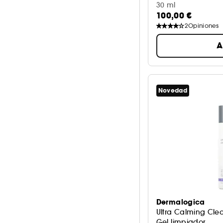
30 ml
100,00 €
2
Opiniones
A
Novedad
Dermalogica
Ultra Calming Cle
Gel limpiador