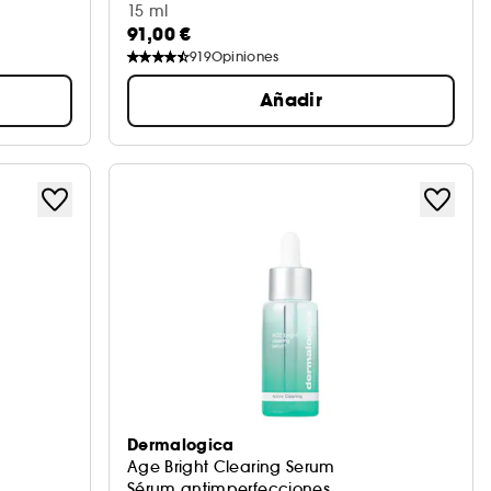
15 ml
91,00 €
919
Opiniones
Añadir
Dermalogica
Age Bright Clearing Serum
Sérum antimperfecciones