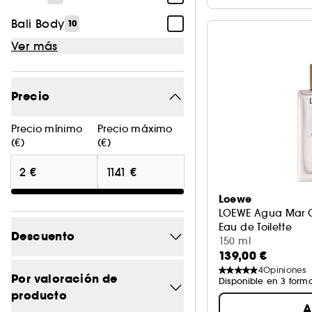
Bali Body
10
Ver más
Precio
Precio mínimo
Precio máximo
(€)
(€)
Loewe
LOEWE Agua Mar C
Eau de Toilette
Descuento
150 ml
139,00 €
4
Opiniones
-0
14
Por valoración de
Disponible en 3 form
producto
-14.8
1
A