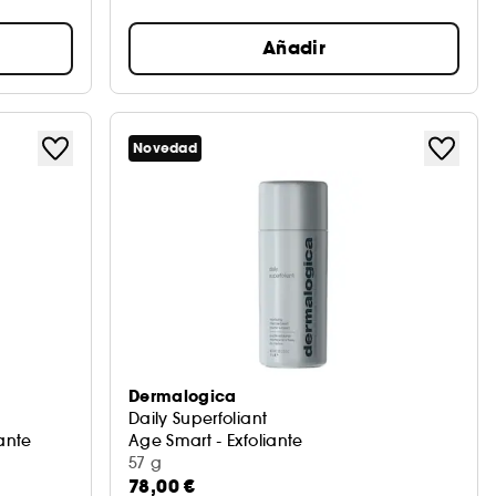
Añadir
Novedad
Dermalogica
Daily Superfoliant
ante
Age Smart - Exfoliante
57 g
78,00 €