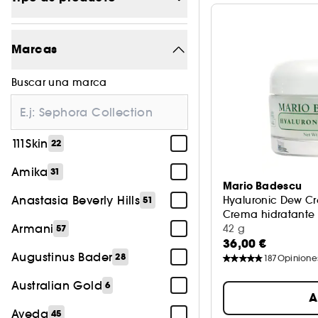
Maquillaje
1182
Marcas
Tratamiento
1444
Buscar una marca
Perfume
594
Cabello
540
111Skin
22
Accesorios
152
Amika
31
Cuerpo
26
Mario Badescu
Anastasia Beverly Hills
Hyaluronic Dew C
51
Crema hidratante
Armani
42 g
57
36,00 €
Augustinus Bader
28
187
Opinione
Australian Gold
6
A
Aveda
45