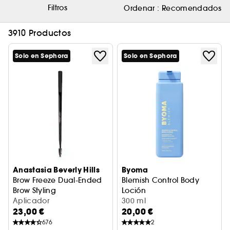
Filtros
Ordenar :
Recomendados
3910 Productos
Solo en Sephora
Solo en Sephora
Anastasia Beverly Hills
Byoma
Brow Freeze Dual-Ended
Blemish Control Body
Brow Styling
Loción
Cepillo aplicador de cera para cejas
Aplicador
Loción corporal antimperfec
300 ml
23,00 €
20,00 €
676
2