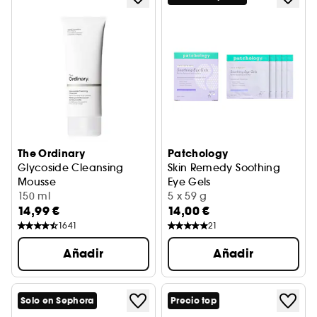
The Ordinary
Patchology
Glycoside Cleansing
Skin Remedy Soothing
Mousse
Eye Gels
Espuma limpiadora facial
150 ml
Parches para los ojos
5 x 59 g
14,99 €
14,00 €
1641
21
Añadir
Añadir
Solo en Sephora
Precio top