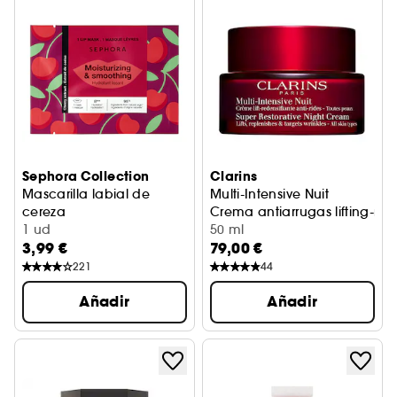
Sephora Collection
Clarins
Mascarilla labial de
Multi-Intensive Nuit
cereza
Crema antiarrugas lifting-red
Labios hidratados y lisos en 5 minutos
1 ud
50 ml
3,99 €
79,00 €
221
44
Añadir
Añadir