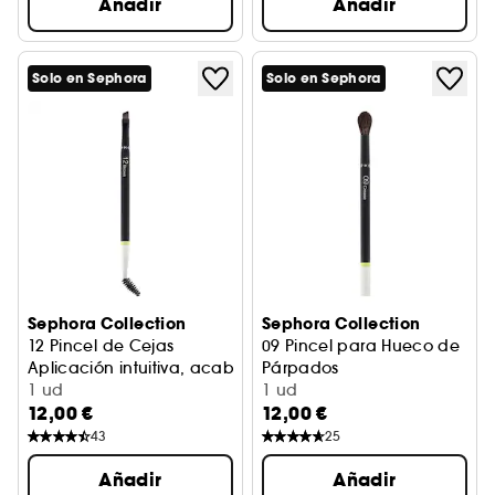
Añadir
Añadir
Solo en Sephora
Solo en Sephora
Sephora Collection
Sephora Collection
12 Pincel de Cejas
09 Pincel para Hueco de
Aplicación intuitiva, acabado perfecto
Párpados
1 ud
Aplicación intuitiva, acabad
1 ud
12,00 €
12,00 €
43
25
Añadir
Añadir