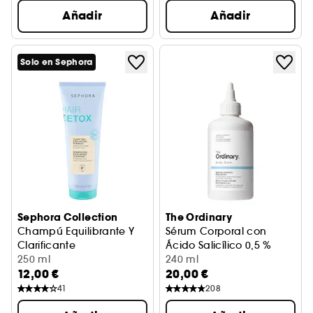
Añadir
Añadir
Solo en Sephora
Sephora Collection
The Ordinary
Champú Equilibrante Y
Sérum Corporal con
Clarificante
Ácido Salicílico 0,5 %
Limpiador detoxificante
250 ml
Sérum Corporal Antiimperfec
240 ml
12,00 €
20,00 €
41
208