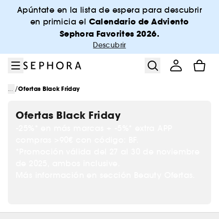
Ir al menú
Ir al contenido principal
Ir al pie de página
Apúntate en la lista de espera para descubrir
Calendario de Adviento
en primicia el
Sephora Favorites 2026.
Descubrir
/
...
Ofertas Black Friday
Ofertas Black Friday
-25%* en más marcas + -5%* extra APP
compras >90€ con código: BF.
*Promoción válida del 27 al 30 de noviembre
de 2025, ambos inclusive.
Más información en sección Beauty Ofertas.