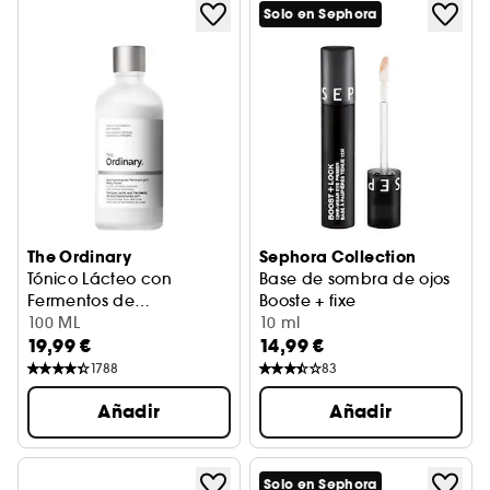
Solo en Sephora
The Ordinary
Sephora Collection
Tónico Lácteo con
Base de sombra de ojos
Fermentos de
Booste + fixe
Saccharomyces 30 %
Tónico Exfoliante Suave
100 ML
10 ml
19,99 €
14,99 €
1788
83
Añadir
Añadir
Solo en Sephora