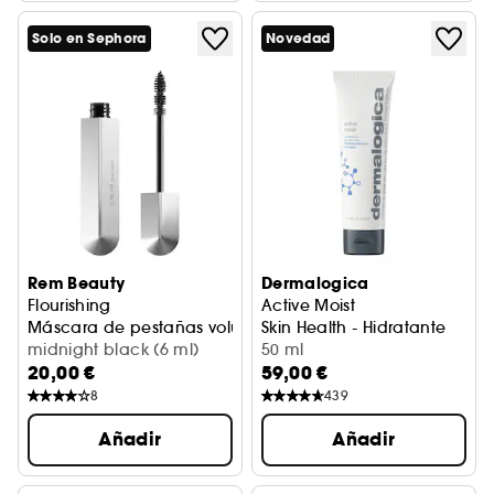
Solo en Sephora
Novedad
Rem Beauty
Dermalogica
Flourishing
Active Moist
Máscara de pestañas volumen
Skin Health - Hidratante
midnight black (6 ml)
50 ml
20,00 €
59,00 €
8
439
Añadir
Añadir