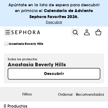
Ir al menú
Ir al contenido principal
Ir al pie de página
Apúntate en la lista de espera para descubrir
Calendario de Adviento
en primicia el
Sephora Favorites 2026.
Descubrir
/
...
Anastasia Beverly Hills
Todos los productos:
Anastasia Beverly Hills
Descubrir
Filtros
Ordenar :
Recomendados
0 Productos