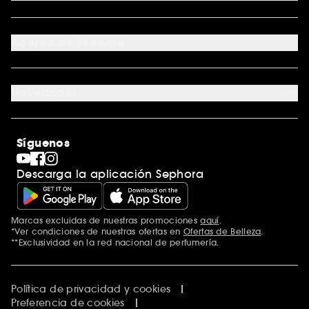
Devoluciones y reembolsos
Seguimiento del pedido
Tarjeta regalo digital
Programa de Fidelidad
Tarjeta regalo física
Acerca de Sephora
Tarjeta regalo para empresas
Mapa del sitio
Trabaja con nosotros
Formulario de contacto
Blog de Sephora
Novedades
Tiendas
Sephora Stands
Rebajas
Internacional
Maquillaje
Descubrir Sephora
Síguenos
San Valentín
Código promocional Sephora
Día del Padre
Descarga la aplicación Sephora
Premio Sephora
Día de la Madre
Calendario Adviento
Singles' Day
Marcas excluidas de nuestras promociones
aquí
.
Black Friday
*Ver condiciones de nuestras ofertas en
Ofertas de Belleza
.
Cyber Monday
**Exclusividad en la red nacional de perfumería.
Blue Monday
Clean at Sephora
Política de privacidad y cookies
Preferencia de cookies