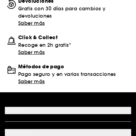
Devoluciones
Gratis con 30 días para cambios y
devoluciones
Saber más
Click & Collect
Recoge en 2h gratis*
Saber más
Métodos de pago
Pago seguro y en varias transacciones
Saber más
Ayuda
FAQ
Formas de pago
Mi cuenta
Métodos de entrega