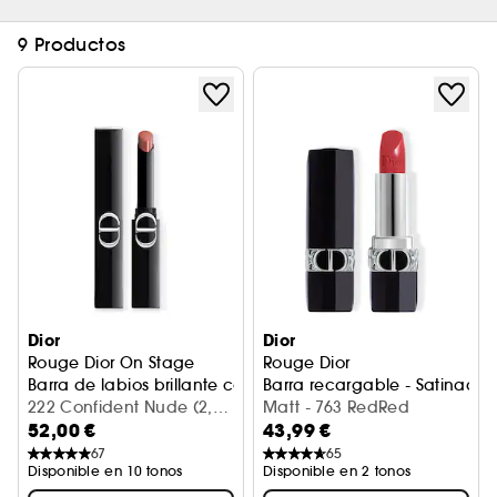
9 Productos
Dior
Dior
Rouge Dior On Stage
Rouge Dior
Barra de labios brillante con duración ultralarga
Barra recargable - Satinado
222 Confident Nude (2,20
Matt - 763 RedRed
52,00 €
43,99 €
g)
67
65
Disponible en 10 tonos
Disponible en 2 tonos