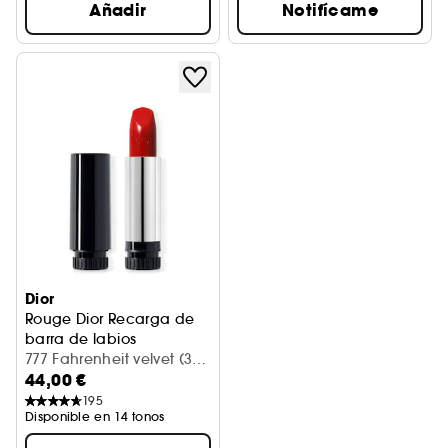
Añadir
Notifícame
Dior
Rouge Dior Recarga de
barra de labios
2 acabados: aterciopelado y satinado
777 Fahrenheit velvet (3,5
44,00 €
g)
195
Disponible en 14 tonos