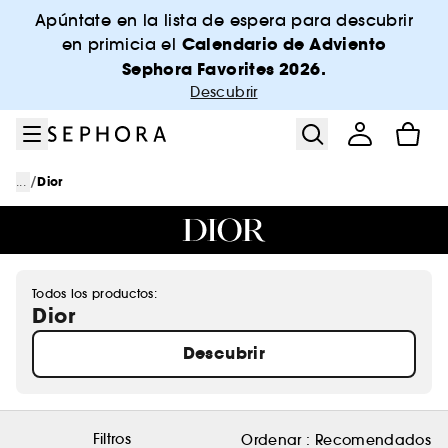
Ir al menú
Ir al contenido principal
Ir al pie de página
Apúntate en la lista de espera para descubrir
Calendario de Adviento
en primicia el
Sephora Favorites 2026.
Descubrir
/
...
Dior
Todos los productos:
Dior
Descubrir
Filtros
Ordenar :
Recomendados