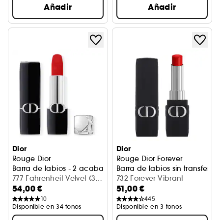
Añadir
Añadir
Dior
Dior
Rouge Dior
Rouge Dior Forever
Barra de labios - 2 acabados: aterciopelado y satinado
Barra de labios sin transfer - 
777 Fahrenheit Velvet (3,5
732 Forever Vibrant
54,00 €
51,00 €
g)
10
445
Disponible en 34 tonos
Disponible en 3 tonos