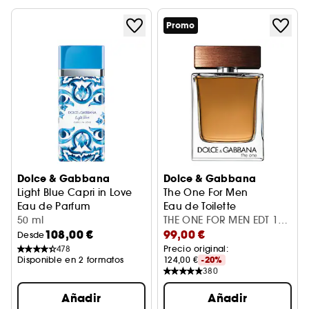
Promo
Dolce & Gabbana
Dolce & Gabbana
Light Blue Capri in Love
The One For Men
Eau de Parfum
Eau de Toilette
50 ml
THE ONE FOR MEN EDT 100
108,00 €
99,00 €
ML
Desde
478
Precio original: 
Disponible en 2 formatos
124,00 €
-20%
380
Añadir
Añadir