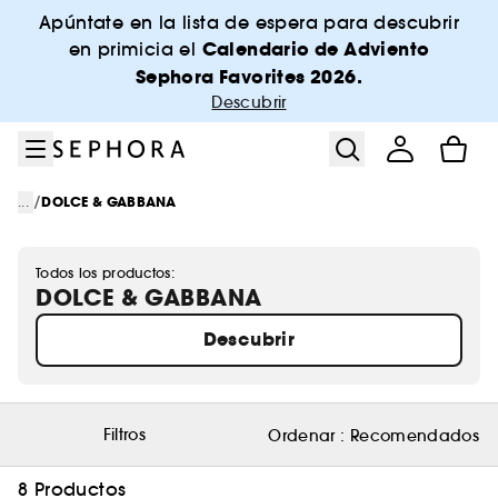
Ir al menú
Ir al contenido principal
Ir al pie de página
Apúntate en la lista de espera para descubrir
Calendario de Adviento
en primicia el
Sephora Favorites 2026.
Descubrir
/
...
DOLCE & GABBANA
Todos los productos:
DOLCE & GABBANA
Descubrir
Filtros
Ordenar :
Recomendados
8 Productos