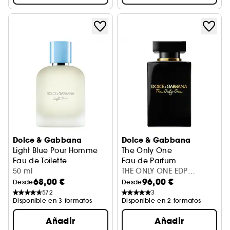
Dolce & Gabbana
Dolce & Gabbana
Light Blue Pour Homme
The Only One
Eau de Toilette
Eau de Parfum
50 ml
THE ONLY ONE EDP
68,00 €
96,00 €
INTENSE 50 ML
Desde
Desde
572
3
Disponible en 3 formatos
Disponible en 2 formatos
Añadir
Añadir