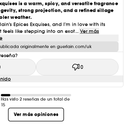
xquises is a warm, spicy, and versatile fragrance
gevity, strong projection, and a refined sillage
ooler weather.
lain's Epices Exquises, and I’m in love with its
 feels like stepping into an exot...
Ver más
e
ublicada originalmente en guerlain.com/uk
 reseña?
0
0
enido
Has visto 2 reseñas de un total de
15
Ver más opiniones