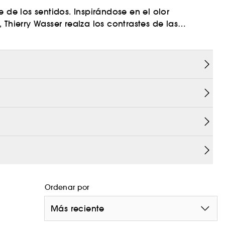
 de los sentidos. Inspirándose en el olor
ierry Wasser realza los contrastes de las
espierta los sentidos. El cardamomo cosquillea la
tacto con una nota de fondo cálida, potente y
 notas amaderadas de madera de águila (oud),
Ordenar por
Más reciente