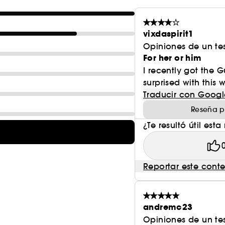
vixdaspirit1
Opiniones de un tes
For her or him
I recently got the G
surprised with this 
Traducir con Googl
Reseña p
¿Te resultó útil esta
Reportar este cont
andremc23
Opiniones de un tes