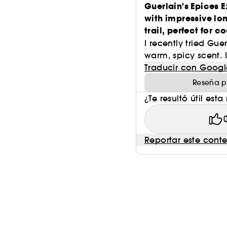
Guerlain's Epices E
with impressive lon
trail, perfect for c
I recently tried Guer
warm, spicy scent. It
Traducir con Googl
Reseña p
¿Te resultó útil esta
Reportar este cont