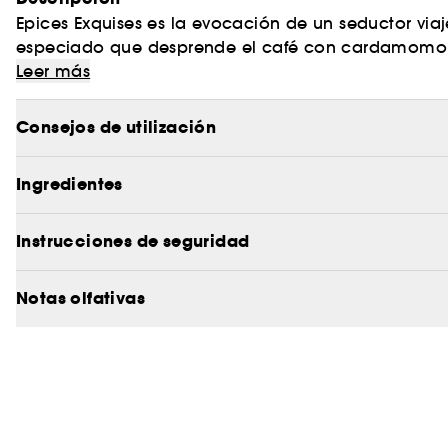
Epices Exquises es la evocación de un seductor viaje
especiado que desprende el café con cardamomo, Th
especias preciosas en un claroscuro olfativo que d
Leer más
elegancia crepitante de las facetas frescas en con
sensual transportada por la pimienta negra y las
Consejos de utilización
pachulí y sándalo.
Ingredientes
Instrucciones de seguridad
Notas olfativas