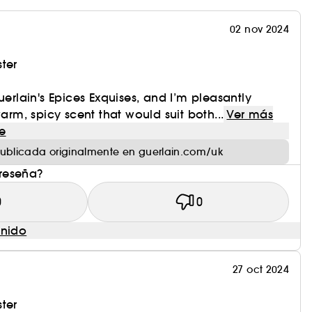
02 nov 2024
ter
uerlain's Epices Exquises, and I’m pleasantly
warm, spicy scent that would suit both...
Ver más
e
ublicada originalmente en guerlain.com/uk
 reseña?
0
0
enido
27 oct 2024
ter