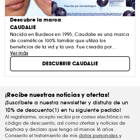
Descubre la marca
CAUDALIE
Nacida en Burdeos en 1995, Caudalie es una marca
de cosméticos 100% familiar que utiliza los
beneficios de la vid y la uva. Fue creada por
Mathilde y Bertrand Thomas tras investigar sobre los
Ver más
polifenoles, los antioxidantes más potentes del
DESCUBRIR CAUDALIE
mundo vegetal. Los productos Caudalie son muy
naturales, eficaces y glamurosos, y cumplen con
una estricta carta de valores que denominan
"CosmÉTICA"
¡Recibe nuestras noticias y ofertas!
¡Suscríbete a nuestra newsletter y disfruta de un
10% de descuento(1) en tu siguiente pedido!
Al registrarme, acepto recibir por correo electrónico mi
código de descuento, así como ofertas y noticias de
Sephora y declaro que tengo al menos 16 años.
Consiento el tratamiento de mis
datos personales
y