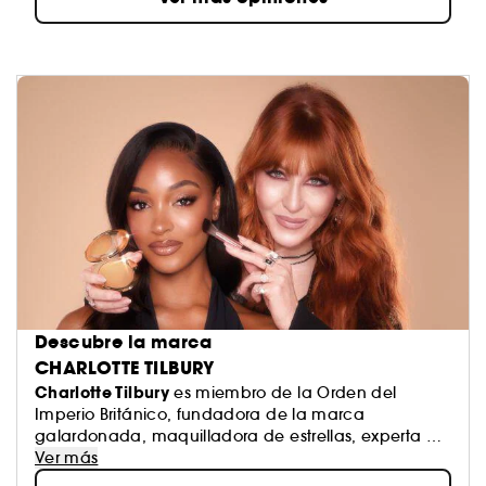
Descubre la marca
CHARLOTTE TILBURY
Charlotte Tilbury
es miembro de la Orden del
Imperio Británico, fundadora de la marca
galardonada, maquilladora de estrellas, experta en
productos de cuidado facial y creadora de
Ver más
perfumes innovadores.