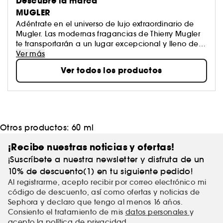
Descubre la marca
MUGLER
Adéntrate en el universo de lujo extraordinario de
Mugler. Las modernas fragancias de Thierry Mugler
te transportarán a un lugar excepcional y lleno de
innovación. Cada uno de sus perfumes guarda en
Ver más
su esencia los principios de la marca: pasión,
Ver todos los productos
valentía, perfeccionismo y mucha emoción. Déjate
llevar por la sensualidad y el magnetismo del
espíritu creativo de la marca.
Otros productos:
60 ml
¡Recibe nuestras noticias y ofertas!
¡Suscríbete a nuestra newsletter y disfruta de un
10% de descuento(1) en tu siguiente pedido!
Al registrarme, acepto recibir por correo electrónico mi
código de descuento, así como ofertas y noticias de
Sephora y declaro que tengo al menos 16 años.
Consiento el tratamiento de mis
datos personales
y
acepto
la política de privacidad
.