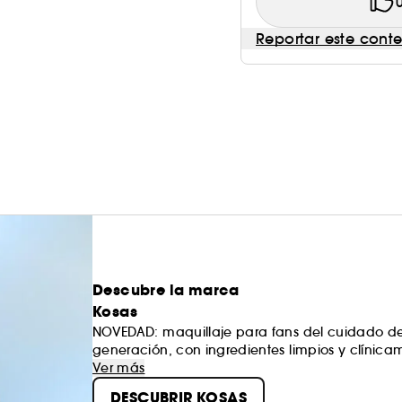
Reportar este cont
Descubre la marca
Kosas
NOVEDAD: maquillaje para fans del cuidado de 
generación, con ingredientes limpios y clínic
la belleza natural y aportan comodidad a la pi
Ver más
DESCUBRIR KOSAS