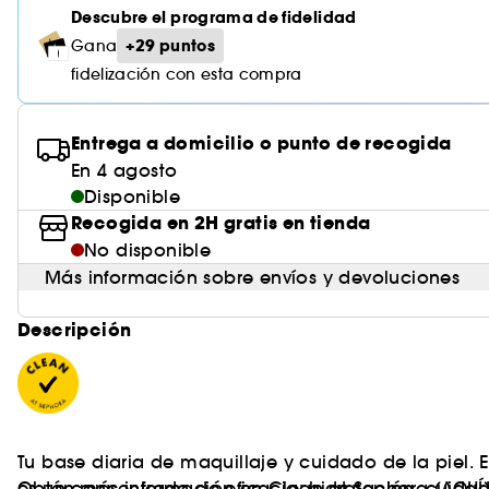
Descubre el programa de fidelidad
+29 puntos
Gana
fidelización con esta compra
Entrega a domicilio o punto de recogida
En 4 agosto
Disponible
Recogida en 2H gratis en tienda
No disponible
Más información sobre envíos y devoluciones
Descripción
Tu base diaria de maquillaje y cuidado de la piel.
es un concentrado de eficacia: hidratación, cuidado
Obtén más información en Clean at Sephora
(AQUÍ