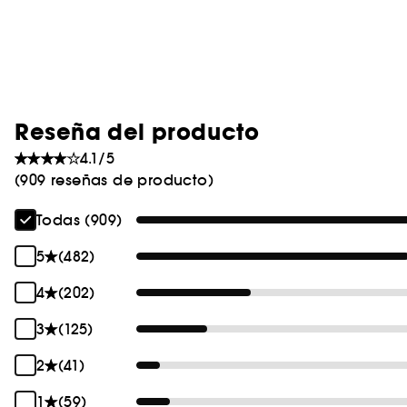
Reseña del producto
4.1/5
(909 reseñas de producto)
Todas (909)
5
(482)
4
(202)
3
(125)
2
(41)
1
(59)