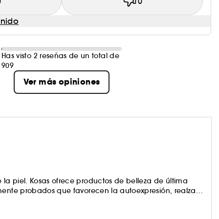
0
0
enido
Has visto 2 reseñas de un total de
909
Ver más opiniones
la piel. Kosas ofrece productos de belleza de última
amente probados que favorecen la autoexpresión, realzan
el.