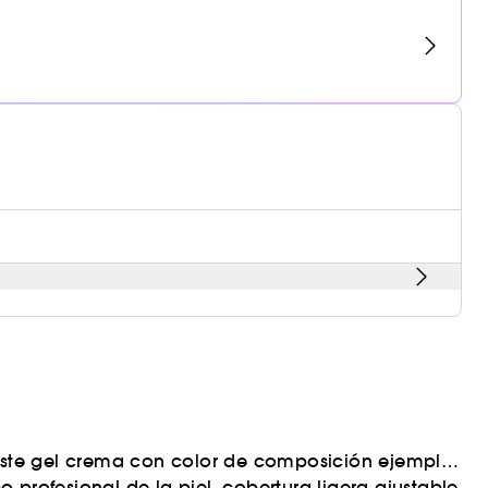
 Este gel crema con color de composición ejemplar
 profesional de la piel, cobertura ligera ajustable
)