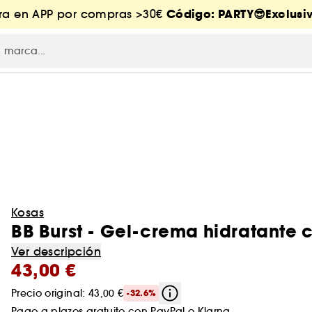
Código: PARTY😎Exclusiv
tra en APP por compras >30€
Kosas
BB Burst - Gel-crema hidratante 
Ver descripción
43,00 €
Precio original: 43,00 €
-32.6%
Pago a plazos gratuito con
PayPal
o
Klarna