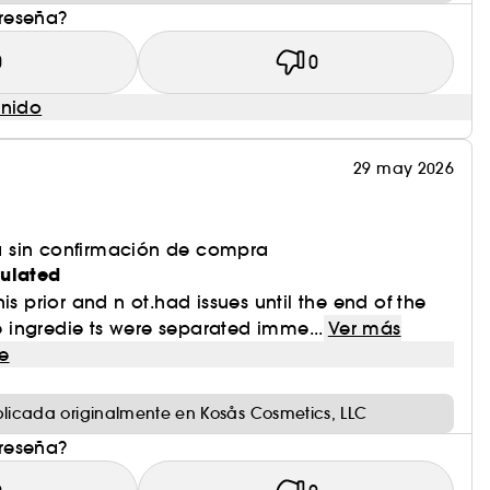
 reseña?
0
0
enido
29 may 2026
 sin confirmación de compra
mulated
is prior and n ot.had issues until the end of the
he ingredie ts were separated imme...
Ver más
e
licada originalmente en Kosås Cosmetics, LLC
 reseña?