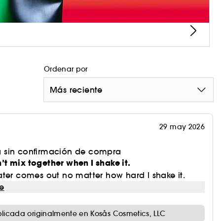
Ordenar por
Más reciente
29 may 2026
 sin confirmación de compra
t mix together when I shake it.
ter comes out no matter how hard I shake it.
e
licada originalmente en Kosås Cosmetics, LLC