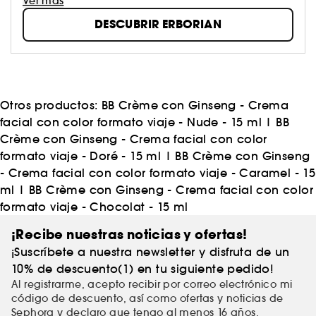
cuidado de la piel y el maquillaje.
Ver más
Estos productos responden a un objetivo preciso de
DESCUBRIR ERBORIAN
la marca: hacerte redescubrir tu piel.
¡ES TU PIEL, SIÉNTETE ORGULLOSA DE ELLA!
Otros productos:
BB Crème con Ginseng - Crema
facial con color formato viaje - Nude - 15 ml
|
BB
Crème con Ginseng - Crema facial con color
formato viaje - Doré - 15 ml
|
BB Crème con Ginseng
- Crema facial con color formato viaje - Caramel - 15
ml
|
BB Crème con Ginseng - Crema facial con color
formato viaje - Chocolat - 15 ml
¡Recibe nuestras noticias y ofertas!
¡Suscríbete a nuestra newsletter y disfruta de un
10% de descuento(1) en tu siguiente pedido!
Al registrarme, acepto recibir por correo electrónico mi
código de descuento, así como ofertas y noticias de
Sephora y declaro que tengo al menos 16 años.