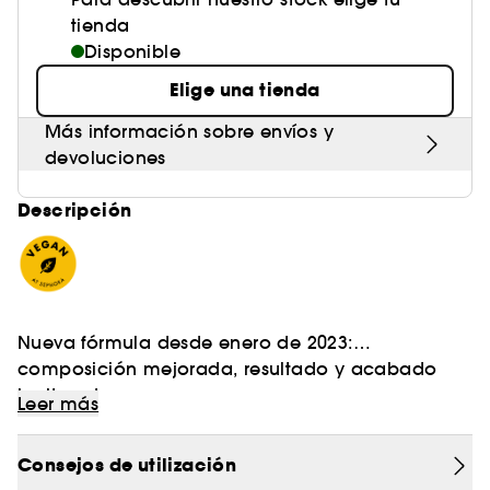
tienda
Disponible
Elige una tienda
Más información sobre envíos y
devoluciones
Descripción
Nueva fórmula desde enero de 2023:
composición mejorada, resultado y acabado
inalterados.
Leer más
La crema con color que sublima su piel gracias
a su acción mi rostro, mi cuidado, para un
Consejos de utilización
efecto "piel bonita" instantáneo.