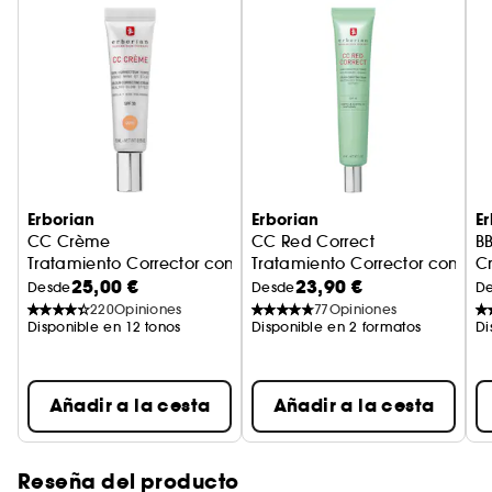
Su fórmula es adecuada para todo tipo de
pieles: secas, normales o mixtas.
100% pigmentos minerales. Dermatológicamente
probado. No comedogénico.
Erborian
Erborian
E
Vegan :
Productos elaborados con ingredientes
CC Crème
CC Red Correct
B
de origen natural.
Tratamiento Corrector con colo
Tratamiento Corrector con color Efecto saludable &
C
25,00 €
23,90 €
Desde
Desde
D
220
Opiniones
77
Opiniones
Disponible en 12 tonos
Disponible en 2 formatos
Di
Añadir a la cesta
Añadir a la cesta
Reseña del producto