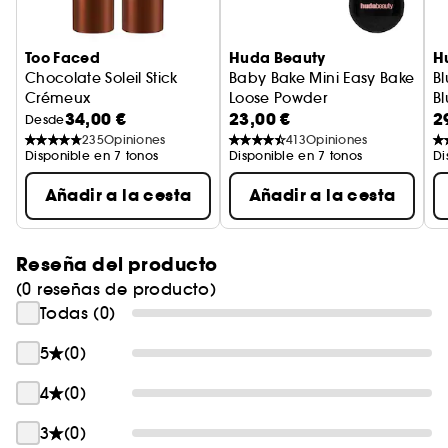
extravagante vidrio lacado rojo intenso y su
tapón de color dorado cálido con el
Too Faced
Huda Beauty
H
monograma de la Doble B. Su llamativa forma
Chocolate Soleil Stick
Baby Bake Mini Easy Bake
Bl
polifacética refleja el encuentro sensorial de este
Crémeux
Loose Powder
Bl
aroma carnal, mientras potencia las múltiples
34,00 €
23,00 €
2
Stick bronceador escultor
Minipolvos fijadores sueltos E
Desde
facetas de una pareja poderosa.
235
Opiniones
413
Opiniones
Disponible en 7 tonos
Disponible en 7 tonos
Di
Añadir a la cesta
Añadir a la cesta
Reseña del producto
(0 reseñas de producto)
Todas (0)
5
(0)
4
(0)
3
(0)