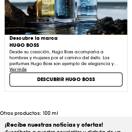
Descubre la marca
HUGO BOSS
Desde su creación, Hugo Boss acompaña a
hombres y mujeres por el camino del éxito. Los
perfumes Hugo Boss son ejemplo de elegancia y
modernidad gracias a sus notas refinadas y a su
Ver más
diseño atemporal. Todo esto impregnado de
DESCUBRIR HUGO BOSS
sobriedad. Ya sea con Hugo o con Boss, te
identificarás con alguna de sus excepcionales y
sofisticadas fragancias.
Otros productos:
100 ml
¡Recibe nuestras noticias y ofertas!
¡Suscríbete a nuestra newsletter y disfruta de un