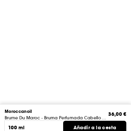
Moroccanoil
36,00 €
Brume Du Maroc - Bruma Perfumada Cabello y Cuerpo
100 ml
Añadir a la cesta