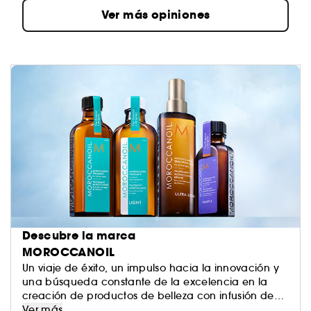
Ver más opiniones
Descubre la marca
MOROCCANOIL
Un viaje de éxito, un impulso hacia la innovación y
una búsqueda constante de la excelencia en la
creación de productos de belleza con infusión de
aceite, han dado forma a una marca ahora
Ver más