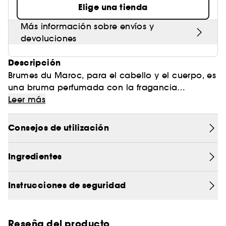
Elige una tienda
Más información sobre envíos y
devoluciones
Descripción
Brumes du Maroc, para el cabello y el cuerpo, es
una bruma perfumada con la fragancia
exclusiva de Moroccanoil, una mezcla exótica
Su fórmula ligera contiene aceite de argán y
Leer más
de ámbar especiado y notas florales dulces.
vitamina E para nutrir e hidratar la piel, así como
un absorbente de exposición solar para proteger
Consejos de utilización
el cabello.
La bruma ultrafina no altera el peinado.
Ingredientes
Instrucciones de seguridad
Reseña del producto