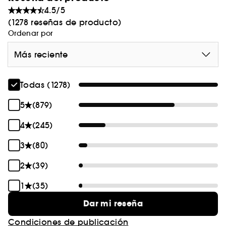
4.5/5
(1278 reseñas de producto)
Ordenar por
Más reciente
Todas (1278)
5
(879)
4
(245)
3
(80)
2
(39)
1
(35)
Dar mi reseña
Condiciones de publicación