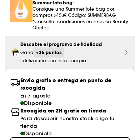
Cuidado corporal perfumado
Descubre nuestros sérums altamente
Leche desmaquillante
Perfume fresco
Brillo & suavidad
Summer tote bag:
Crema de color
Aceite desmaquillante
Gel afeitado & aftershave
Westman Atelier
Estuches de rostro
Dispositivo belleza rostro
efectivos
Tratamiento anti-rojeces
Consigue una Summer tote bag por
Rare Beauty
Ver todo
Cuidado facial parafarmacia
¡Prueba... primero!
Cabello sin brillo
compras >150€ Código: SUMMERBAG
Agua micelar
Perfume amaderado
Cuidado del cuero cabelludo
Leche desmaquillante
Dispositivos & accesorios limpiadores
Cuidado cuero cabelludo
*Consultar condiciones en sección Beauty
Tratamiento minimizador de poros
Rem Beauty
Contorno de ojos
Ver todo
Ofertas.
Tratamiento Sephora Collection
Toallitas desmaquillantes
Perfume con vainilla
Volumen
Tratamiento reafirmante
Sephora Collection
Limpiador & exfoliante
Cuerpo parafarmacia
Perfume dulce
Cabello teñido
Descubre el programa de fidelidad
¡Prueba...primero!
Tratamiento purificante & matificante
Yepoda
Cuidado hidratante
+36 puntos
Gana
Cuidado facial parafarmacia
Protector solar cabello
fidelización con esta compra
Cuidado anti-edad
Solares parafarmacia
Anti-caspa
Envío gratis o entrega en punto de
recogida
En 7 agosto
Disponible
Recogida en 2H gratis en tienda
Para descubrir nuestro stock elige tu
tienda
Disponible