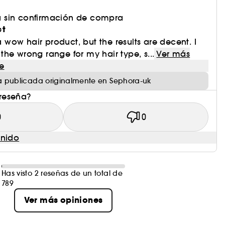
 sin confirmación de compra
ct
 a wow hair product, but the results are decent. I
he wrong range for my hair type, s...
Ver más
e
 publicada originalmente en Sephora-uk
 reseña?
0
0
enido
Has visto 2 reseñas de un total de
789
Ver más opiniones