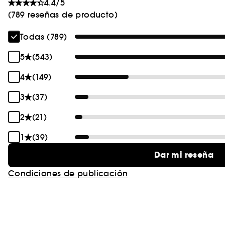
4.4/5
(789 reseñas de producto)
Todas (789)
5
(543)
4
(149)
3
(37)
2
(21)
1
(39)
Dar mi reseña
Condiciones de publicación