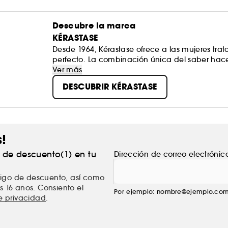
Descubre la marca
KÉRASTASE
Desde 1964, Kérastase ofrece a las mujeres trat
perfecto. La combinación única del saber hacer
Advanced Research permite ofrecer a cada muj
Ver más
brindará una experiencia única y revelará todo
DESCUBRIR KÉRASTASE
s!
% de descuento(1) en tu
Dirección de correo electrónic
ódigo de descuento, así como
s 16 años. Consiento el
Por ejemplo: nombre@ejemplo.co
de privacidad
.