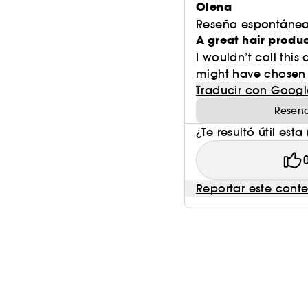
Olena
Reseña espontánea
A great hair produ
I wouldn’t call this
might have chosen t
Traducir con Googl
Reseña
¿Te resultó útil esta
Reportar este cont