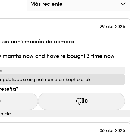
Más reciente
29 abr 2026
 sin confirmación de compra
ew months now and have re bought 3 time now.
e
 publicada originalmente en Sephora-uk
 reseña?
0
0
enido
06 abr 2026