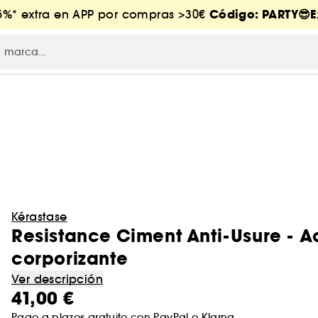
Código: PARTY😎E
-5%* extra en APP por compras >30€
Kérastase
Resistance Ciment Anti-Usure - A
corporizante
Ver descripción
41,00 €
Pago a plazos gratuito con
PayPal
o
Klarna