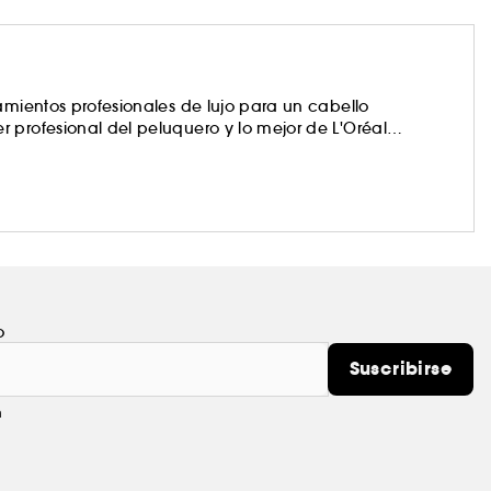
amientos profesionales de lujo para un cabello
 profesional del peluquero y lo mejor de L'Oréal
er un protocolo de tratamiento a medida que le
 el resplandor de su cabello.
o
Suscribirse
m