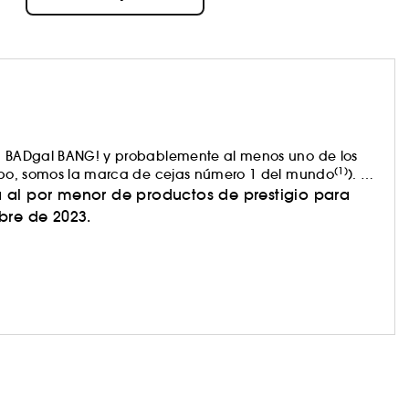
al, BADgal BANG! y probablemente al menos uno de los
(1)
 cabo, somos la marca de cejas número 1 del mundo
). ​
rnos sentir bien. Porque sentirse bien y lucir bien van
 al por menor de productos de prestigio para
bre de 2023.
a en la que puedas confiar como si solo necesitas reírte
 tus risas.