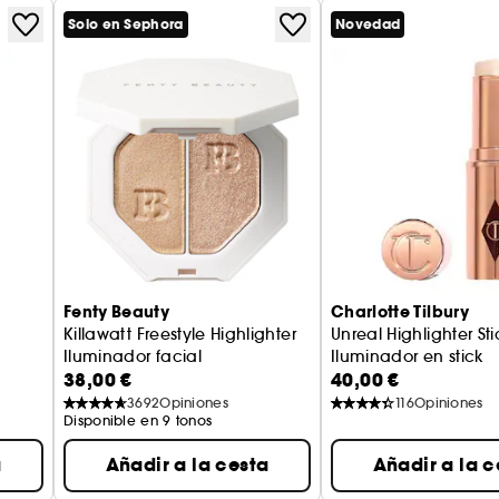
Solo en Sephora
Novedad
Fenty Beauty
Charlotte Tilbury
Killawatt Freestyle Highlighter
Unreal Highlighter Sti
Iluminador facial
Iluminador en stick
38,00 €
40,00 €
3692
Opiniones
116
Opiniones
Disponible en 9 tonos
a
Añadir a la cesta
Añadir a la c