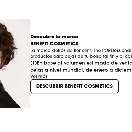
Descubre la marca
BENEFIT COSMETICS
La marca detrás de Benetint, The POREfession
productos para cejas de tu bolso (al fin y al
Creemos que la belleza debe potenciarnos y hace
(1)En base al volumen estimado de venta
siempre de la mano.​
cejas a nivel mundial, de enero a diciem
Así que, tanto si quieres una solución de bellez
Ver más
un rato, nosotros nos ocupamos de tus cejas y de
DESCUBRIR BENEFIT COSMETICS