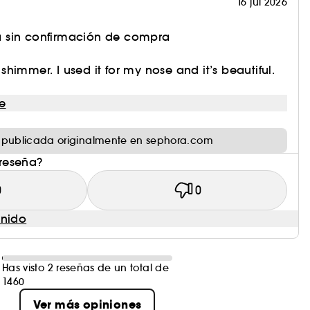
16 jul 2026
 sin confirmación de compra
himmer. I used it for my nose and it’s beautiful.
e
 publicada originalmente en sephora.com
 reseña?
0
0
enido
Has visto 2 reseñas de un total de
1460
Ver más opiniones