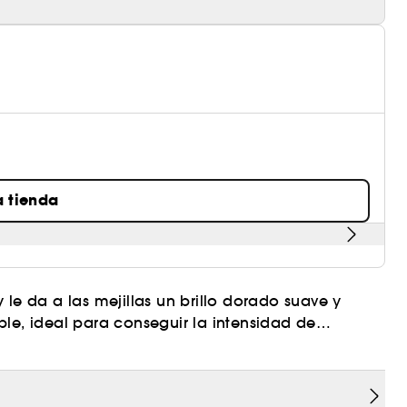
a tienda
 le da a las mejillas un brillo dorado suave y
ble, ideal para conseguir la intensidad de
rea para coloretes, bronceadores e iluminadores.