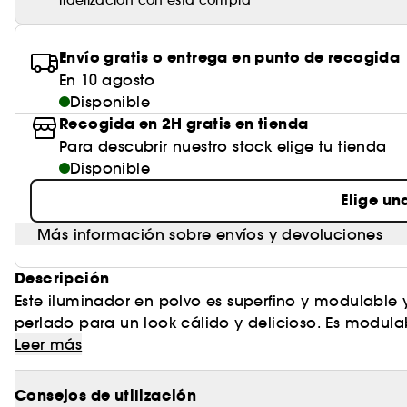
fidelización con esta compra
Envío gratis o entrega en punto de recogida
En 10 agosto
Disponible
Recogida en 2H gratis en tienda
Para descubrir nuestro stock elige tu tienda
Disponible
Elige un
Más información sobre envíos y devoluciones
Descripción
Este iluminador en polvo es superfino y modulable y
perlado para un look cálido y delicioso. Es modula
luminosidad deseada.
Aplícalo fácilmente con la Brocha retráctil multita
Leer más
Consejos de utilización