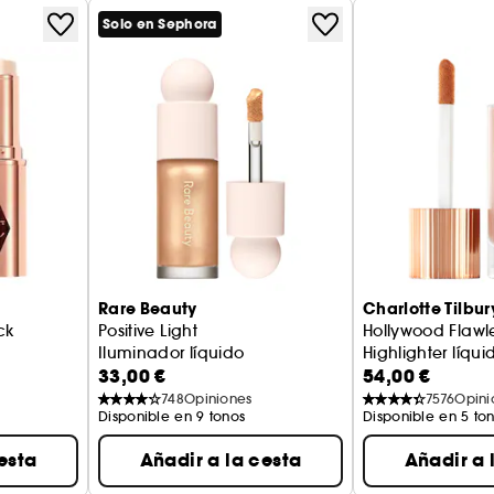
Solo en Sephora
Rare Beauty
Charlotte Tilbur
ck
Positive Light
Hollywood Flawles
Iluminador líquido
Highlighter líqui
33,00 €
54,00 €
748
Opiniones
7576
Opini
Disponible en 9 tonos
Disponible en 5 to
esta
Añadir a la cesta
Añadir a 