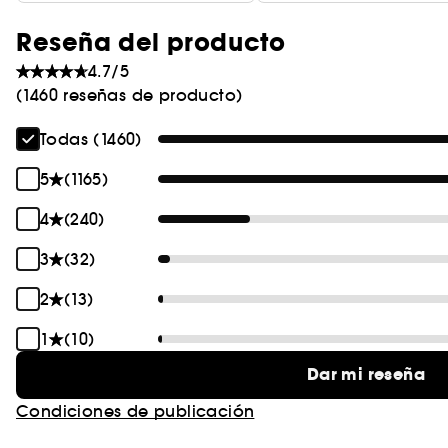
Reseña del producto
4.7/5
(1460 reseñas de producto)
Todas (1460)
5
(1165)
4
(240)
3
(32)
2
(13)
1
(10)
Dar mi reseña
Condiciones de publicación