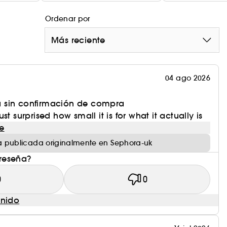
Ordenar por
Más reciente
04 ago 2026
 sin confirmación de compra
st surprised how small it is for what it actually is
e
 publicada originalmente en Sephora-uk
 reseña?
0
0
enido