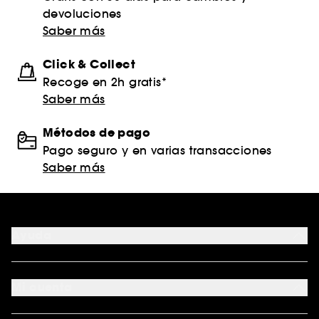
devoluciones
Saber más
Click & Collect
Recoge en 2h gratis*
Saber más
Métodos de pago
Pago seguro y en varias transacciones
Saber más
Ayuda
FAQ
Formas de pago
Mi cuenta
Métodos de entrega
Devoluciones y reembolsos
Seguimiento del pedido