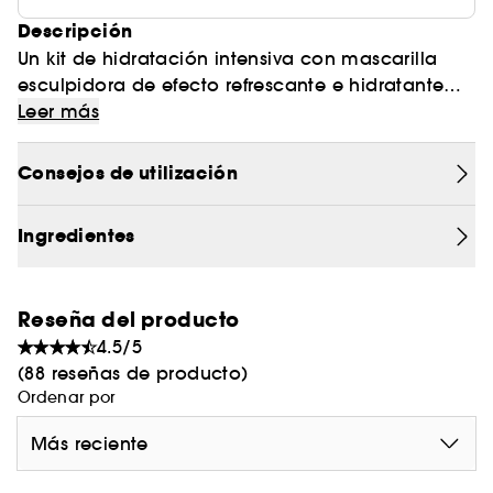
Descripción
Un kit de hidratación intensiva con mascarilla
esculpidora de efecto refrescante e hidratante
que estimula la absorción de la ampolla de
Leer más
ácido hialurónico.
Súper ingredientes:
Consejos de utilización
PASO 01: Ampolla de ácido hialurónico
Ingredientes
- Ácido hialurónico (1000 ppm): Previene la
deshidratación capturando la humedad y
Reseña del producto
formando una barrera de agua.
4.5/5
- Complejo prebiótico: Aporta energía al
(88 reseñas de producto)
microbioma cutáneo para mejorar activamente
Ordenar por
el estado de la piel.
PASO 02: Mascarilla calmante criogénica
Más reciente
- Extracto de algas marinas (1000 ppm): Absorbe