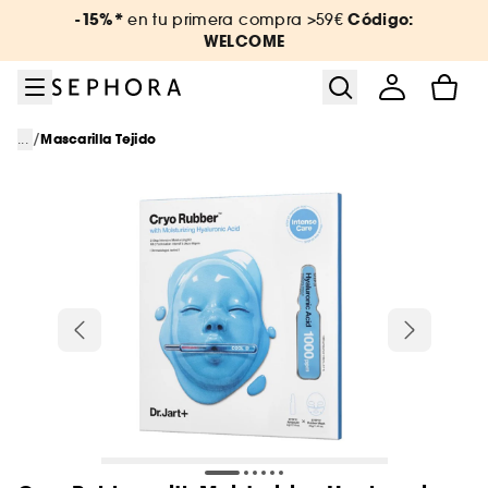
Ir al menú
Ir al contenido principal
Ir al pie de página
-15%*
Código:
en tu primera compra >59€
WELCOME
/
...
Mascarilla Tejido