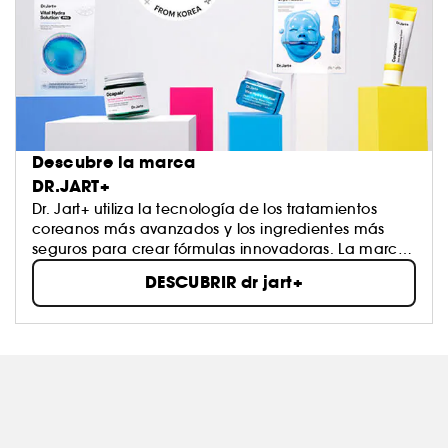
Descubre la marca
DR.JART+
Dr. Jart+ utiliza la tecnología de los tratamientos
coreanos más avanzados y los ingredientes más
seguros para crear fórmulas innovadoras. La marca
trabaja con dermatólogos expertos, pero también
DESCUBRIR dr jart+
con artistas, diseñadores y expertos en tecnología.
Todo esto para crear productos únicos que son
eficaces, modernos ¡y muy chulos!