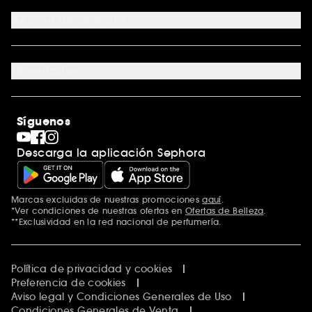
Tarjeta regalo digital
Programa de Fidelidad
Tarjeta regalo física
Acerca de Sephora
Tarjeta regalo para empresas
Mapa del sitio
Trabaja con nosotros
Formulario de contacto
Blog de Sephora
Novedades
Tiendas
Sephora Stands
Rebajas
Internacional
Maquillaje
Descubrir Sephora
Síguenos
San Valentín
Código promocional Sephora
Día del Padre
Descarga la aplicación Sephora
Premio Sephora
Día de la Madre
Calendario Adviento
Singles' Day
Marcas excluidas de nuestras promociones
aquí
.
Black Friday
*Ver condiciones de nuestras ofertas en
Ofertas de Belleza
.
Cyber Monday
**Exclusividad en la red nacional de perfumería.
Blue Monday
Clean at Sephora
Política de privacidad y cookies
Preferencia de cookies
Aviso legal y Condiciones Generales de Uso
Condiciones Generales de Venta