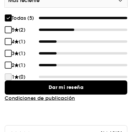
Más reciente
⁴ Tan cómodo como un cojín.
Todas (5)
5
(2)
4
(1)
3
(1)
2
(1)
1
(0)
Dar mi reseña
Condiciones de publicación