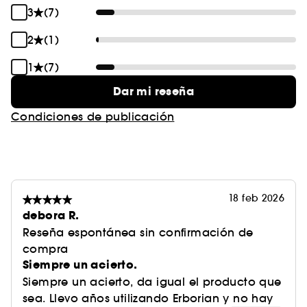
3
(7)
2
(1)
1
(7)
Dar mi reseña
Condiciones de publicación
18 feb 2026
debora R.
Reseña espontánea sin confirmación de
compra
Siempre un acierto.
Siempre un acierto, da igual el producto que
sea. Llevo años utilizando Erborian y no hay