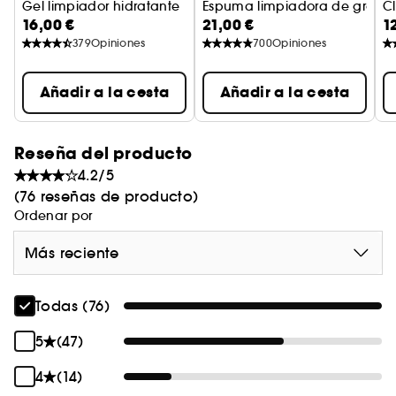
Gel limpiador hidratante
Espuma limpiadora de granada
C
16,00 €
21,00 €
1
G
379
Opiniones
700
Opiniones
Añadir a la cesta
Añadir a la cesta
Reseña del producto
4.2/5
(76 reseñas de producto)
Ordenar por
Más reciente
Todas (76)
5
(47)
4
(14)