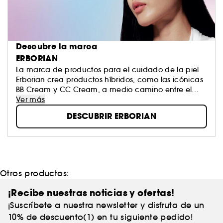
Descubre la marca
ERBORIAN
La marca de productos para el cuidado de la piel
Erborian crea productos híbridos, como las icónicas
BB Cream y CC Cream, a medio camino entre el
cuidado de la piel y el maquillaje.
Ver más
Estos productos responden a un objetivo preciso de
DESCUBRIR ERBORIAN
la marca: hacerte redescubrir tu piel.
¡ES TU PIEL, SIÉNTETE ORGULLOSA DE ELLA!
Otros productos:
¡Recibe nuestras noticias y ofertas!
¡Suscríbete a nuestra newsletter y disfruta de un
10% de descuento(1) en tu siguiente pedido!