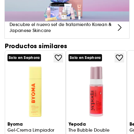
Aplica dos presiones sobre el rostro y deja
reposar 30 segundos sobre una piel seca, luego
aclara con agua. Utilízala todos los días,
mañana y noche, para una piel más hermosa y
Descubre el nuevo set de tratamiento Korean &
luminosa.
Japanese Skincare
Productos similares
Solo en Sephora
Solo en Sephora
Byoma
Yepoda
B
Gel-Crema Limpiador
The Bubble Double
G