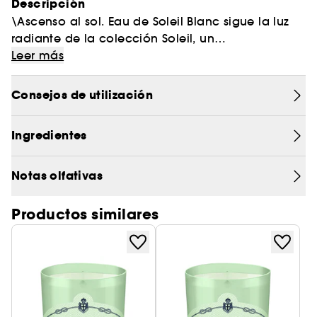
Descripción
\Ascenso al sol. Eau de Soleil Blanc sigue la luz
radiante de la colección Soleil, un
un mundo donde los cítricos chispeantes dan
Leer más
paso a flores decadentes. Adéntrate en el
camino dorado del sol con la hipnótica calidez
Consejos de utilización
del adictivo ambar
y un delicioso acorde de coco de mer.\
Ingredientes
Notas olfativas
Productos similares