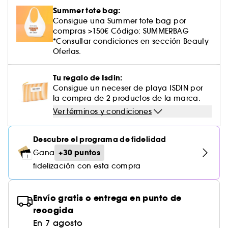
Cuidado corporal perfumado
Descubre nuestros sérums altamente
Leche desmaquillante
Perfume fresco
Brillo & suavidad
Crema de color
Aceite desmaquillante
Gel afeitado & aftershave
Westman Atelier
Estuches de rostro
Dispositivo belleza rostro
Summer tote bag:
efectivos
Tratamiento anti-rojeces
Rare Beauty
Ver todo
Cuidado facial parafarmacia
¡Prueba... primero!
Cabello sin brillo
Consigue una Summer tote bag por
Agua micelar
Perfume amaderado
Cuidado del cuero cabelludo
Leche desmaquillante
compras >150€ Código: SUMMERBAG
Dispositivos & accesorios limpiadores
Cuidado cuero cabelludo
Tratamiento minimizador de poros
Rem Beauty
Contorno de ojos
*Consultar condiciones en sección Beauty
Ver todo
Tratamiento Sephora Collection
Toallitas desmaquillantes
Perfume con vainilla
Volumen
Ofertas.
Tratamiento reafirmante
Sephora Collection
Limpiador & exfoliante
Cuerpo parafarmacia
Perfume dulce
Cabello teñido
¡Prueba...primero!
Tu regalo de Isdin:
Tratamiento purificante & matificante
Yepoda
Cuidado hidratante
Consigue un neceser de playa ISDIN por
Cuidado facial parafarmacia
Protector solar cabello
la compra de 2 productos de la marca.
Cuidado anti-edad
Solares parafarmacia
Ver términos y condiciones
Anti-caspa
Descubre el programa de fidelidad
+30 puntos
Gana
fidelización con esta compra
Envío gratis o entrega en punto de
recogida
En 7 agosto