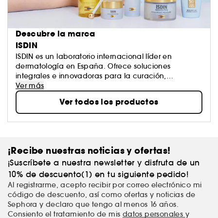
Descubre la marca
ISDIN
ISDIN es un laboratorio internacional líder en
dermatología en España. Ofrece soluciones
integrales e innovadoras para la curación,
prevención y mantenimiento de la piel. Desde su
Ver más
fundación hace 40 años, mantiene junto al
Ver todos los productos
dermatólogo y al farmacéutico un firme
compromiso para responder de forma eficaz a las
necesidades de la piel y a las mucosas. ¿El
resultado? Una gama de productos a la vanguardia
de la dermatología, con fórmulas avanzadas y
¡Recibe nuestras noticias y ofertas!
texturas innovadoras para mejores tratamientos.
¡Suscríbete a nuestra newsletter y disfruta de un
10% de descuento(1) en tu siguiente pedido!
Al registrarme, acepto recibir por correo electrónico mi
código de descuento, así como ofertas y noticias de
Sephora y declaro que tengo al menos 16 años.
Consiento el tratamiento de mis
datos personales
y