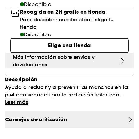
Disponible
Recogida en 2H gratis en tienda
Para descubrir nuestro stock elige tu
tienda
Disponible
Elige una tienda
Más información sobre envíos y
devoluciones
Descripción
Ayuda a reducir y a prevenir las manchas en la
piel ocasionadas por la radiación solar con
Active Unify Color SPF 50+. Su fórmula con color
Leer más
proporciona triple acción despigmentante y una
muy alta protección UVB/UVA, unificando el tono
Consejos de utilización
y evitando la aparición de nuevas manchas.