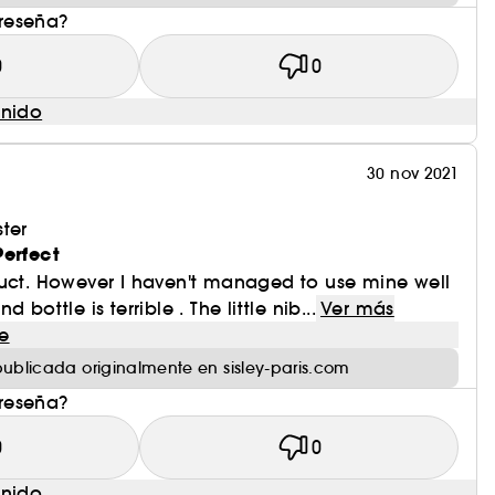
 reseña?
0
0
enido
30 nov 2021
ter
Perfect
duct. However I haven't managed to use mine well
 bottle is terrible . The little nib...
Ver más
e
ublicada originalmente en sisley-paris.com
 reseña?
0
0
enido