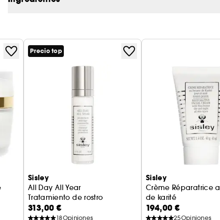
Precio top
Sisley
Sisley
e
All Day All Year
Crème Réparatrice a
Tratamiento de rostro
de karité
313,00 €
194,00 €
Crema reparadora
18
Opiniones
25
Opiniones