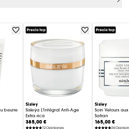
Precio top
Precio top
Sisley
Sisley
u beurre
Sisleÿa L'Intégral Anti-Age
Soin Velours aux
Extra-rica
Safran
385,00 €
165,00 €
Tratamiento
Crema calmante
12
Opiniones
26
Opinio