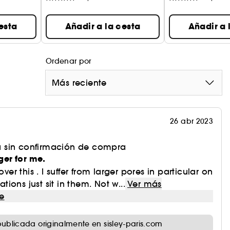
esta
Añadir a la cesta
Añadir a 
Ordenar por
Más reciente
26 abr 2023
 sin confirmación de compra
er for me.
over this . I suffer from larger pores in particular on
ons just sit in them. Not w...
Ver más
e
ublicada originalmente en sisley-paris.com