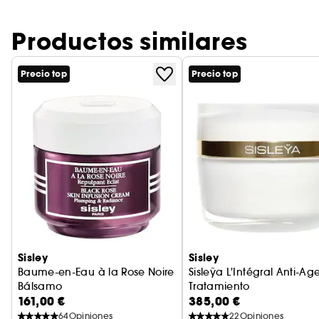
Productos similares
Precio top
Precio top
Sisley
Sisley
Baume-en-Eau à la Rose Noire
Sisleÿa L'Intégral Anti-Ag
Bálsamo
Tratamiento
161,00 €
385,00 €
64
Opiniones
22
Opiniones