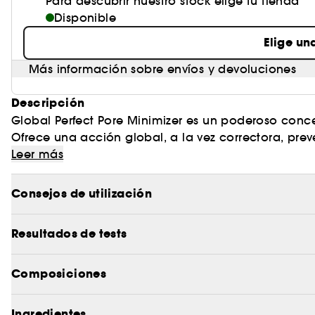
Para descubrir nuestro stock elige tu tienda
Disponible
Elige un
Más información sobre envíos y devoluciones
Descripción
Global Perfect Pore Minimizer es un poderoso conce
Ofrece una acción global, a la vez correctora, prev
instantáneamente la apariencia de los poros (extra
Leer más
de té de Java), corrige las irregularidades de la tex
Consejos de utilización
Emulsión hidratante y astringente, Global Perfect s
efecto alisador y matificante muy natural. Día tras 
Resultados de tests
No comedogénico.
Composiciones
Ingredientes