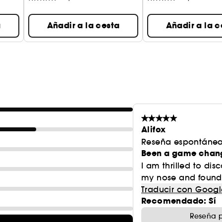
a
Añadir a la cesta
Añadir a la c
Alifox
Reseña espontánea
Been a game chang
I am thrilled to disc
my nose and foundati
Traducir con Googl
Recomendado: Sí
Reseña p