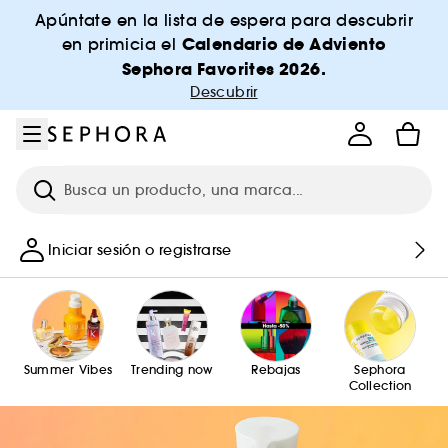
Ir al menú
Ir al contenido principal
Ir al pie de página
Apúntate en la lista de espera para descubrir
Calendario de Adviento
en primicia el
Sephora Favorites 2026.
Descubrir
Investigación
Iniciar sesión o registrarse
Summer Vibes
Trending now
Rebajas
Sephora
Collection