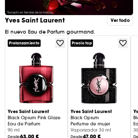
Yves Saint Laurent
Ver todo
El nuevo Eau de Parfum gourmand.
Prelanzamiento
Precio top
Yves Saint Laurent
Yves Saint Laurent
Yv
Black Opium Pink Glaze
Black Opium
B
Eau de Parfum
Perfume de mujer
E
90 ml
Vaporizador 30 ml
3
63,00 €
47,00 €
Desde
Desde
D