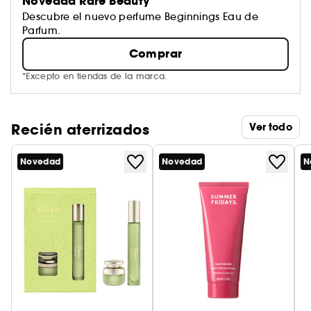
Novedad Rare Beauty
Descubre el nuevo perfume Beginnings Eau de
Parfum.
Comprar
*Excepto en tiendas de la marca.
Recién aterrizados
Ver todo
Novedad
Novedad
N