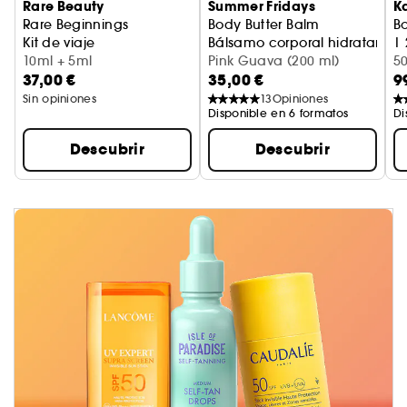
Rare Beauty
Summer Fridays
K
Rare Beginnings
Body Butter Balm
Bo
Kit de viaje
Bálsamo corporal hidratante
| 
10ml + 5ml
Pink Guava (200 ml)
E
5
37,00 €
35,00 €
9
Sin opiniones
13
Opiniones
Disponible en 6 formatos
Di
Descubrir
Descubrir