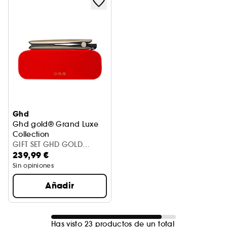
Ghd
Ghd gold® Grand Luxe
Collection
GIFT SET GHD GOLD
239,99 €
GRAND LUXE COLLECTION
Sin opiniones
Añadir
Has visto 23 productos de un total