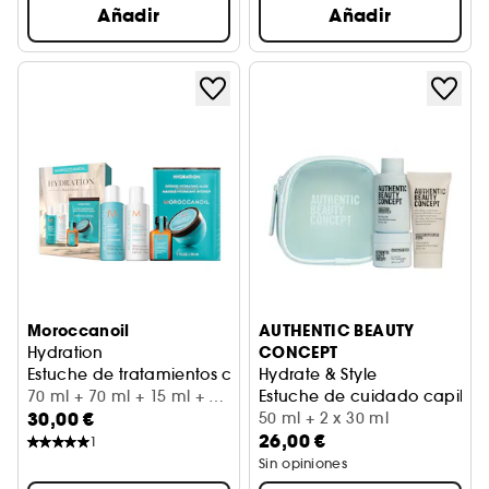
Añadir
Añadir
Moroccanoil
AUTHENTIC BEAUTY
CONCEPT
Hydration
Estuche de tratamientos capilares hidratantes
Hydrate & Style
70 ml + 70 ml + 15 ml + 30
Estuche de cuidado capilar 
30,00 €
ml
50 ml + 2 x 30 ml
26,00 €
1
Sin opiniones