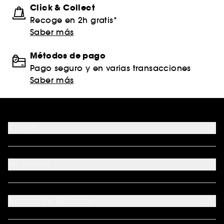
Click & Collect
Recoge en 2h gratis*
Saber más
Métodos de pago
Pago seguro y en varias transacciones
Saber más
Ayuda
FAQ
Formas de pago
Mi cuenta
Métodos de entrega
Devoluciones y reembolsos
Seguimiento del pedido
Tarjeta regalo digital
Programa de Fidelidad
Tarjeta regalo física
Acerca de Sephora
Tarjeta regalo para empresas
Mapa del sitio
Trabaja con nosotros