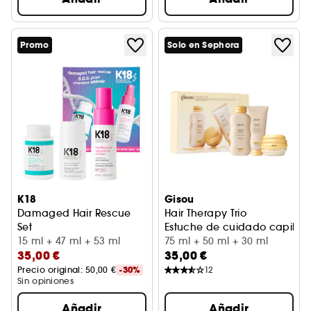
Promo
Solo en Sephora
K18
Gisou
Damaged Hair Rescue
Hair Therapy Trio
Set
Estuche de cuidado capilar
Kit de rutina en 3 pasos para cabello dañado
15 ml + 47 ml + 53 ml
75 ml + 50 ml + 30 ml
35,00 €
35,00 €
Precio original: 
50,00 €
-30%
12
Sin opiniones
Añadir
Añadir