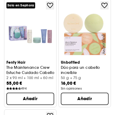
Solo en Sephora
Fenty Hair
Unbottled
The Maintenance Crew
Dúo para un cabello
Estuche Cuidado Cabello
increíble
2 x 90 ml + 100 ml + 60 ml
Champú y acondicionador s
50 g + 75 g
55,00 €
16,00 €
494
Sin opiniones
Añadir
Añadir