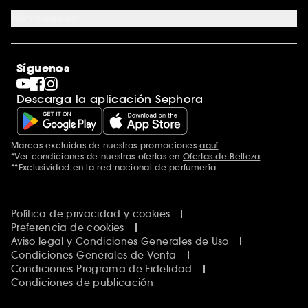
Formulario de contacto
Blog de Sephora
Novedades
Tiendas
Sephora Stands
Rebajas
Internacional
Maquillaje
Descubrir Sephora
Síguenos
San Valentín
Código promocional Sephora
Día del Padre
Descarga la aplicación Sephora
Premio Sephora
Día de la Madre
Calendario Adviento
Singles' Day
Marcas excluidas de nuestras promociones
aquí
.
Black Friday
*Ver condiciones de nuestras ofertas en
Ofertas de Belleza
.
Cyber Monday
**Exclusividad en la red nacional de perfumería.
Blue Monday
Clean at Sephora
Política de privacidad y cookies
Preferencia de cookies
Aviso legal y Condiciones Generales de Uso
Condiciones Generales de Venta
Condiciones Programa de Fidelidad
Condiciones de publicación