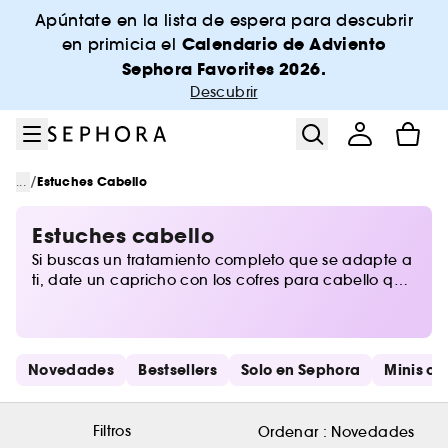
Ir al menú
Ir al contenido principal
Ir al pie de página
Apúntate en la lista de espera para descubrir
Calendario de Adviento
en primicia el
Sephora Favorites 2026.
Descubrir
/
...
Estuches Cabello
Estuches cabello
Si buscas un tratamiento completo que se adapte a
ti, date un capricho con los cofres para cabello que
descubrirás en Sephora. Desde top ventas
imprescindibles hasta las novedades más
rompedoras, te ofrecemos exclusivos sets con los
mejores ingredientes para aportar a tu cabello
Saltar los enlaces rápidos
Novedades
Bestsellers
Solo en Sephora
Minis ca
todos los cuidados que necesita. ¡Empieza ya a
mimarte!
Filtros
Ordenar :
Novedades