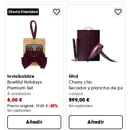
Oferta Fidelidad
Invisibobble
Ghd
Bowtiful Holidays
Cherry chic
Premium Set
Secador y plancha de pelo
Estuche de accesorios para el cabello
4 unidades
cereza
8,00 €
599,00 €
Precio original: 
19,00 €
-57%
Sin opiniones
Sin opiniones
Añadir
Añadir