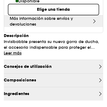
Disponible
Elige una tienda
Más información sobre envíos y
devoluciones
Descripción
Invisibobble presenta su nuevo gorro de ducha,
el accesorio indispensable para proteger el
cabello del agua y la humedad durante la
Leer más
ducha. Sumérgete en la experiencia de cuidado
definitiva con este gorro de ducha fabricado con
Consejos de utilización
material impermeable de alta calidad.
Composiciones
Ingredientes