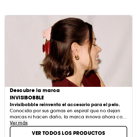
Descubre la marca
INVISIBOBBLE
Invisibobble reinventa el accesorio para el pelo.
Conocida por sus gomas en espiral que no dejan
marcas ni hacen daño, la marca innova ahora con
productos de moda como los kits de rizos sin calor.
Ver más
Diseño, comodidad y fijación perfecta para todo
VER TODOS LOS PRODUCTOS
tipo de pelo. Peinados sin concesiones que causan