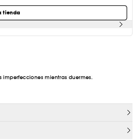
a tienda
s imperfecciones mientras duermes.
a con cuatro ingredientes activos que ayudan a
extura de la piel.
seque y que el cuerpo produzca un exceso de grasa,