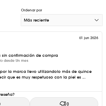
ón no es comedogénica y no obstruirá los poros.
Ordenar por
Más reciente
 tecnología de retinoides que potencia los
s imperfecciones 5 % STAY-C®50* iguala el tono de
 azufre reduce visiblemente las imperfecciones 0,2
01 jun 2026
la piel.
 sin confirmación de compra
cto desde Un mes
por la marca llevo utilizandolo más de quince
)
cir que es muy respetuoso con la piel es ...
rigen natural.
 reseña?
0
0