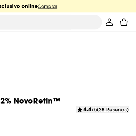
clusivo online
Comprar
- 2% NovoRetin™
4.4
/5
(38 Reseñas)