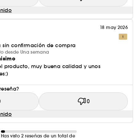
enido
18 may 2026
 sin confirmación de compra
ucto desde Una semana
nisimo
l producto, muy buena calidad y unos
es:)
 reseña?
0
0
enido
Has visto 2 reseñas de un total de