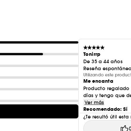
lo que podría provocar más brotes. Esta formulaci
INGREDIENTES CLAVE: NovoRetin™ es una innovadora
efectos del retinol para combatir los efectos de la
la piel y reduce la apariencia de los brotes 3 % de
% de retinol: ayuda para exfoliar, renovar y suavizar 
Tonirrp
De 35 a 44 años
Reseña espontánea
*STAY-C® 50 es una marca registrada de DSM.
Utilizando este produ
Me encanta
Producto regalado 
Obtén más información en Clean at Sephora
(AQUÍ
días y tengo que de
Vegan :
Ver más
Productos elaborados con ingredientes de o
Recomendado: Sí
¿Te resultó útil esta