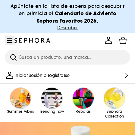
Ir al menú
Ir al contenido principal
Ir al pie de página
Apúntate en la lista de espera para descubrir
Calendario de Adviento
en primicia el
Sephora Favorites 2026.
Descubrir
Investigación
Iniciar sesión o registrarse
Summer Vibes
Trending now
Rebajas
Sephora
Collection