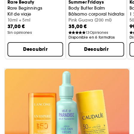
Rare Beauty
Summer Fridays
K
Rare Beginnings
Body Butter Balm
Bo
Kit de viaje
Bálsamo corporal hidratante
| 
10ml + 5ml
Pink Guava (200 ml)
E
5
37,00 €
35,00 €
9
Sin opiniones
13
Opiniones
Disponible en 6 formatos
Di
Descubrir
Descubrir