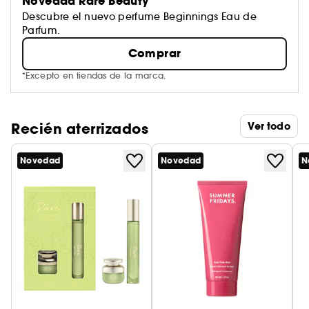
Novedad Rare Beauty
Descubre el nuevo perfume Beginnings Eau de
Parfum.
Comprar
*Excepto en tiendas de la marca.
Recién aterrizados
Ver todo
Novedad
Novedad
N