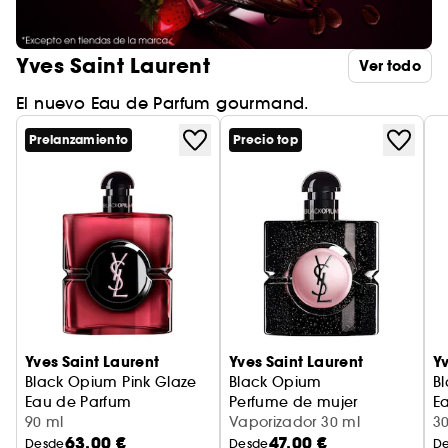
Yves Saint Laurent
Ver todo
El nuevo Eau de Parfum gourmand.
Prelanzamiento
Precio top
Yves Saint Laurent
Yves Saint Laurent
Yv
Black Opium Pink Glaze
Black Opium
B
Eau de Parfum
Perfume de mujer
E
90 ml
Vaporizador 30 ml
3
63,00 €
47,00 €
Desde
Desde
D