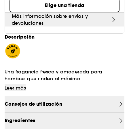
Elige una tienda
Más información sobre envíos y
devoluciones
Descripción
Una fragancia fresca y amaderada para
hombres que rinden al máximo.
Leer más
Notas marinas, pomelo, laurel y hoja de laurel
aportan una frescura intensa, mezclándose con
Consejos de utilización
madera de guayaco, ámbar gris y lábdano para
una intensidad sensual.
Invictus Eau de Toilette es el aroma del semidiós
moderno.
Ingredientes
Vegan :
Productos elaborados con ingredientes