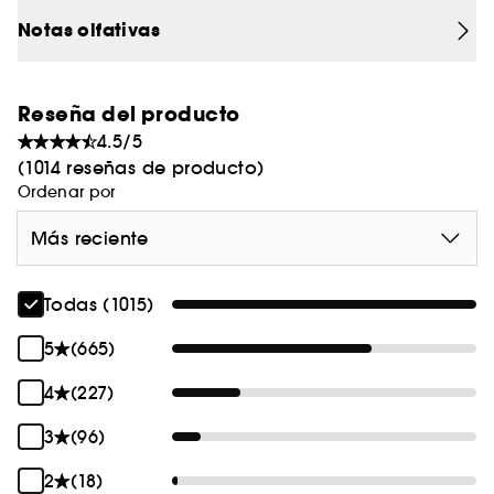
de origen natural.
Notas olfativas
Reseña del producto
4.5/5
(1014 reseñas de producto)
Ordenar por
Más reciente
Todas (1015)
5
(665)
4
(227)
3
(96)
2
(18)