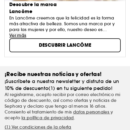
Descubre la marca
Lancôme
En Lancôme creemos que la felicidad es la forma
más atractiva de belleza. Somos una marca por y
para las mujeres y por ello, nuestro deseo es
hacerlas libres, auténticas y sobre todo, felices.
Ver más
Creemos que la belleza no debe ser una
DESCUBRIR LANCÔME
imposición, sino la expresión de la libertad que
cada mujer tiene para ser ella misma. Desde
Lancôme, potenciamos esa belleza que empodera
a las mujeres con un maquillaje que realza tu
belleza natural.
¡Recibe nuestras noticias y ofertas!
¡Suscríbete a nuestra newsletter y disfruta de un
10% de descuento(1) en tu siguiente pedido!
Al registrarme, acepto recibir por correo electrónico mi
código de descuento, así como ofertas y noticias de
Sephora y declaro que tengo al menos 16 años.
Consiento el tratamiento de mis
datos personales
y
acepto
la política de privacidad
.
(1) Ver condiciones de la oferta