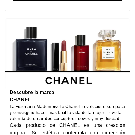
Descubre la marca
CHANEL
La visionaria Mademoiselle Chanel, revolucionó su época
y consisguió hacer más fácil la vida de la mujer. Tuvo la
valentía de crear dos conceptos nuevos y muy deseados
entre las mujeres de su época: elegancia cómoda y
Cada producto de CHANEL es una creación
belleza depurada.
original. Su estética contempla una dimensión