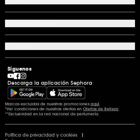
Mi cuenta
Métodos de entrega
Devoluciones y reembolsos
Seguimiento del pedido
Tarjeta regalo digital
Programa de Fidelidad
Tarjeta regalo física
Acerca de Sephora
Tarjeta regalo para empresas
Mapa del sitio
Trabaja con nosotros
Formulario de contacto
Blog de Sephora
Novedades
Tiendas
Sephora Stands
Rebajas
Internacional
Maquillaje
Descubrir Sephora
Síguenos
San Valentín
Código promocional Sephora
Día del Padre
Descarga la aplicación Sephora
Premio Sephora
Día de la Madre
Calendario Adviento
Singles' Day
Marcas excluidas de nuestras promociones
aquí
.
Black Friday
*Ver condiciones de nuestras ofertas en
Ofertas de Belleza
.
Cyber Monday
**Exclusividad en la red nacional de perfumería.
Blue Monday
Clean at Sephora
Política de privacidad y cookies