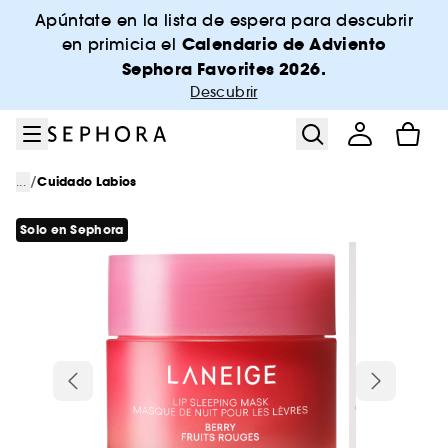
Ir al menú
Ir al contenido principal
Ir al pie de página
Apúntate en la lista de espera para descubrir
Calendario de Adviento
en primicia el
Sephora Favorites 2026.
Descubrir
/
...
Cuidado Labios
Solo en Sephora