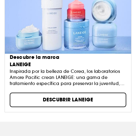
Descubre la marca
LANEIGE
Inspirada por la belleza de Corea, los laboratorios
Amore Pacific crean LANEIGE: una gama de
tratamiento específica para preservar la juventud,
elasticidad y brillo de tu piel. ¿Su secreto? El agua
del Himalaya. Todos sus cosméticos están
DESCUBRIR LANEIGE
formulados con el agua proveniente de estos
glaciares para conseguir una piel nutrida e
hidratada *. * Hidratación de las capas superiores
de la epidermis.