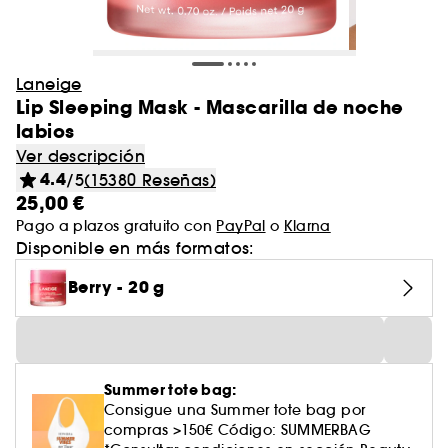
Laneige
Lip Sleeping Mask - Mascarilla de noche
labios
Ver descripción
4.4
/5
(15380 Reseñas)
25,00 €
Pago a plazos gratuito con
PayPal
o
Klarna
Disponible en más formatos:
Berry - 20 g
Summer tote bag:
Consigue una Summer tote bag por
compras >150€ Código: SUMMERBAG