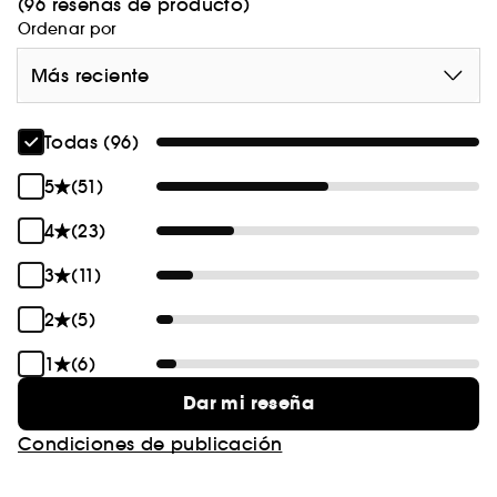
(96 reseñas de producto)
Ordenar por
Más reciente
Todas (96)
5
(51)
4
(23)
3
(11)
2
(5)
1
(6)
Dar mi reseña
Condiciones de publicación