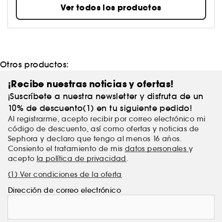
único como tú. Combinamos la química cosmética
Ver todos los productos
con la experiencia estética para crear rutinas
eficaces. Nuestra filosofía es muy sencilla: un
cuidado de la piel eficaz para todos, respaldado
por casi cuatro generaciones de experiencia.
Otros productos:
¡Recibe nuestras noticias y ofertas!
¡Suscríbete a nuestra newsletter y disfruta de un
10% de descuento(1) en tu siguiente pedido!
Al registrarme, acepto recibir por correo electrónico mi
código de descuento, así como ofertas y noticias de
Sephora y declaro que tengo al menos 16 años.
Consiento el tratamiento de mis
datos personales
y
acepto
la política de privacidad
.
(1) Ver condiciones de la oferta
Dirección de correo electrónico