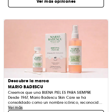
Ver más opiniones
Descubre la marca
MARIO BADESCU
Creemos que una BUENA PIEL ES PARA SIEMPRE
Desde 1967, Mario Badescu Skin Care se ha
consolidado como un nombre icónico, reconocido
por ofrecer un cuidado de la piel personalizado, tan
Ver más