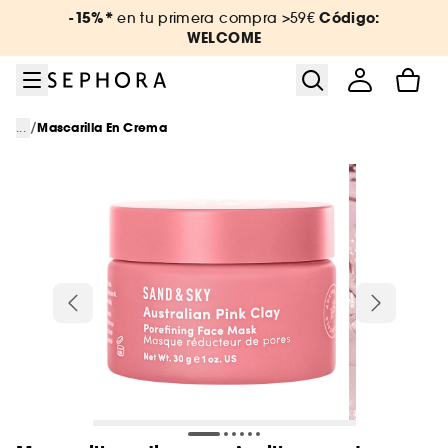
Ir al menú
Ir al contenido principal
Ir al pie de página
-15%*
Código:
en tu primera compra >59€
WELCOME
/
...
Mascarilla En Crema