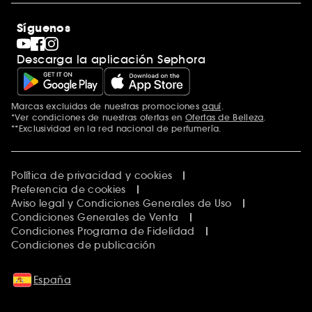
Rebajas
Internacional
Maquillaje
Descubrir Sephora
Síguenos
San Valentín
Código promocional Sephora
Día del Padre
Descarga la aplicación Sephora
Premio Sephora
Día de la Madre
Calendario Adviento
Singles' Day
Marcas excluidas de nuestras promociones
aquí
.
Black Friday
*Ver condiciones de nuestras ofertas en
Ofertas de Belleza
.
Cyber Monday
**Exclusividad en la red nacional de perfumería.
Blue Monday
Clean at Sephora
Política de privacidad y cookies
Preferencia de cookies
Aviso legal y Condiciones Generales de Uso
Condiciones Generales de Venta
Condiciones Programa de Fidelidad
Condiciones de publicación
España