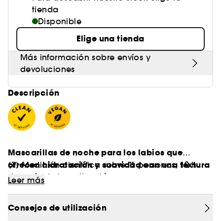
tienda
Disponible
Elige una tienda
Más información sobre envíos y
devoluciones
Descripción
Mascarillas de noche para los labios que
ofrecen hidratación y suavidad con una textura
(1) Medición científica sobre 11 personas, 10 h
envolvente.
después de la aplicación.
Leer más
- Textura:
gel.
Obtén más información en Clean at Sephora
- Necesidad:
hidratación.
Consejos de utilización
(AQUÍ)
- Tipo de piel:
normal, seca, deshidratada.