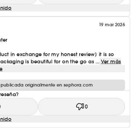
enido
19 mar 2026
ter
duct in exchange for my honest review] it is so
kaging is beautiful for on the go as ...
Ver más
e
 publicada originalmente en sephora.com
 reseña?
0
0
enido