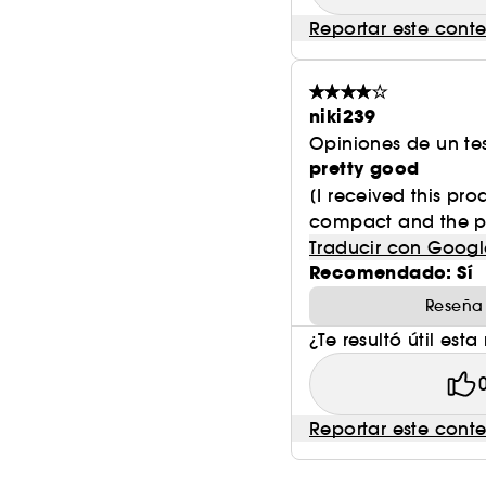
Reportar este cont
niki239
Opiniones de un tes
pretty good
[I received this pro
compact and the pac
Traducir con Googl
Recomendado: Sí
Reseña
¿Te resultó útil esta
Reportar este cont