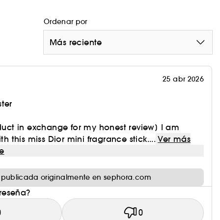
Ordenar por
Más reciente
25 abr 2026
ter
oduct in exchange for my honest review] I am
th this miss Dior mini fragrance stick....
Ver más
e
 publicada originalmente en sephora.com
 reseña?
0
0