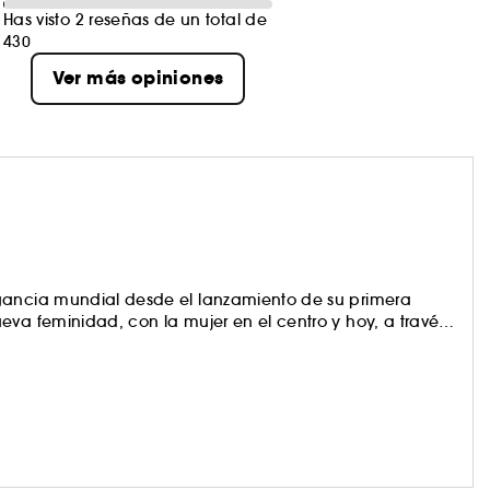
Has visto 2 reseñas de un total de
430
Ver más opiniones
egancia mundial desde el lanzamiento de su primera
eva feminidad, con la mujer en el centro y hoy, a través
e en belleza femenina. Sus perfumes, pintalabios y
reatividad van de la mano.