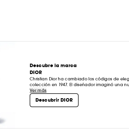
Descubre la marca
DIOR
Christian Dior ha cambiado los códigos de el
colección en 1947. El diseñador imaginó una nu
de sus creaciones, la marca Dior es un referent
Ver más
tratamiento son el ejemplo de que calidad y c
Descubrir DIOR