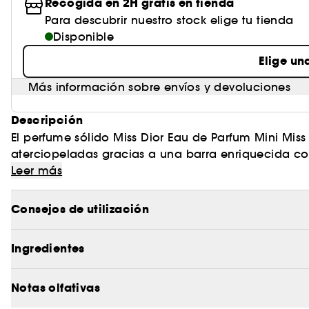
Recogida en 2H gratis en tienda
Para descubrir nuestro stock elige tu tienda
Disponible
Elige un
Más información sobre envíos y devoluciones
Descripción
El perfume sólido Miss Dior Eau de Parfum Mini Miss 
aterciopeladas gracias a una barra enriquecida c
Dior, tan elegante como práctico. Aplique este pe
Leer más
cuello y escote): su textura suave y confortable solo
efecto pegajoso. Compuesta por un 82 % de ingredie
Consejos de utilización
de este perfume en barra preserva la hidratación de 
estuche forrado con el emblemático motivo pata de
Ingredientes
sólido ultrapráctico. El encanto de un verdadero ac
perfume en stick ideal para retoques como comple
Parfum, para que su estela le acompañe durante to
Notas olfativas
la norma ISO 16128-1 e ISO 16128-2. El 18 % restante 