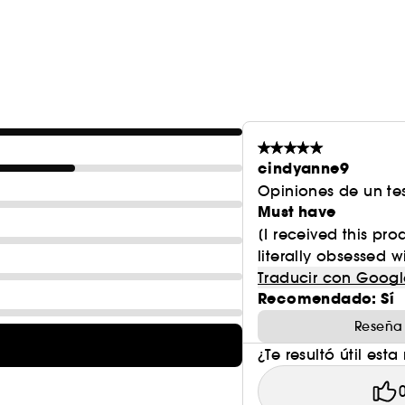
estabilidad de la fórmula.
cindyanne9
Opiniones de un tes
Must have
[I received this pr
literally obsessed wi
Traducir con Googl
Recomendado: Sí
Reseña
¿Te resultó útil esta