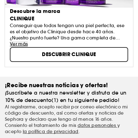
Descubre la marca
CLINIQUE
Conseguir que todos tengan una piel perfecta, ese
es el objetivo de Clinique desde hace 40 años.
¿Nuestro punto fuerte? Una gama completa de
productos de belleza (tratamiento, maquillaje y
Ver más
perfumes para hombres y mujeres) creada por
DESCUBRIR CLINIQUE
dermatólogos sin perfumes y testada en pruebas de
alergia, con un punto de partida común: el
Programme Beauté Basic 3 Temps (sistema de 3
pasos).
¡Recibe nuestras noticias y ofertas!
¡Suscríbete a nuestra newsletter y disfruta de un
10% de descuento(1) en tu siguiente pedido!
Al registrarme, acepto recibir por correo electrónico mi
código de descuento, así como ofertas y noticias de
Sephora y declaro que tengo al menos 16 años.
Consiento el tratamiento de mis
datos personales
y
acepto
la política de privacidad
.