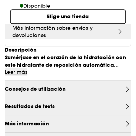
Disponible
Elige una tienda
Más información sobre envíos y
devoluciones
Descripción
Sumérjase en el corazón de la hidratación con
este hidratante de reposición automática
Leer más
Moisture Surge 100h.
adictiva
Este tratamiento refrescante, con su
Consejos de utilización
textura gel-crema
, proporciona a tu piel una
hidratación inmediata.
Resultados de tests
Al instante, su piel está más suave, tersa y
Más información
radiante.