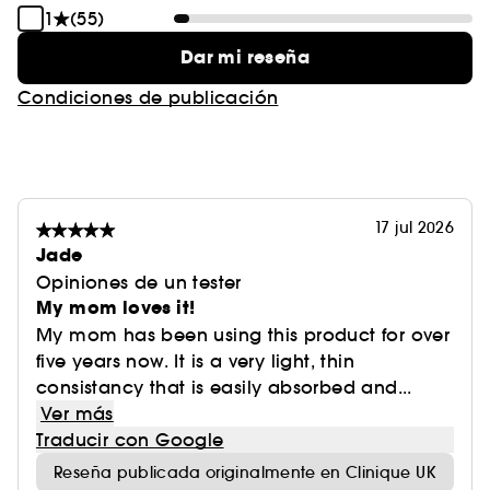
1
(55)
una piel hidratada, tersa y luminosa.
• Hidratación instantánea que penetra hasta 10
Dar mi reseña
capas de la epidermis.
Condiciones de publicación
• Multiusos: hidratante, base de maquillaje,
mascarilla hidratante express, cuidado de
cutículas y puntas secas.
Apto para todo tipo de pieles.
17 jul 2026
Libre de grasas.
Jade
No acnegénico
Opiniones de un tester
My mom loves it!
* Capas superficiales de la superficie. Pruebas in
My mom has been using this product for over
vitro a los 30 minutos.
five years now. It is a very light, thin
consistancy that is easily absorbed and...
Ver más
Traducir con Google
Reseña publicada originalmente en Clinique UK