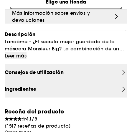
Elige una tienda
Más información sobre envíos y
devoluciones
Descripción
Lancôme - ¿El secreto mejor guardado de la
máscara Monsieur Big? La combinación de un
cepillo grande y suave con cerdas de fibras
Leer más
innovadores que dan un volumen extremo e
intenso con una aplicación sensorial, y una
Consejos de utilización
fórmula ultranegra de larga duración y a prueba
de lagrimas. ¡Prepárate para encontrar la
Ingredientes
máscara perfecta y olvídate de todas las demás!
Reseña del producto
4.1/5
(1517 reseñas de producto)