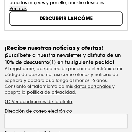
para las mujeres y por ello, nuestro deseo es
hacerlas libres, auténticas y sobre todo, felices.
Ver más
Creemos que la belleza no debe ser una
DESCUBRIR LANCÔME
imposición, sino la expresión de la libertad que
cada mujer tiene para ser ella misma. Desde
Lancôme, potenciamos esa belleza que empodera
a las mujeres con un maquillaje que realza tu
belleza natural.
¡Recibe nuestras noticias y ofertas!
¡Suscríbete a nuestra newsletter y disfruta de un
10% de descuento(1) en tu siguiente pedido!
Al registrarme, acepto recibir por correo electrónico mi
código de descuento, así como ofertas y noticias de
Sephora y declaro que tengo al menos 16 años.
Consiento el tratamiento de mis
datos personales
y
acepto
la política de privacidad
.
(1) Ver condiciones de la oferta
Dirección de correo electrónico