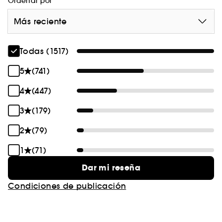
Ordenar por
Más reciente
Todas (1517)
5
(741)
4
(447)
3
(179)
2
(79)
1
(71)
Dar mi reseña
Condiciones de publicación