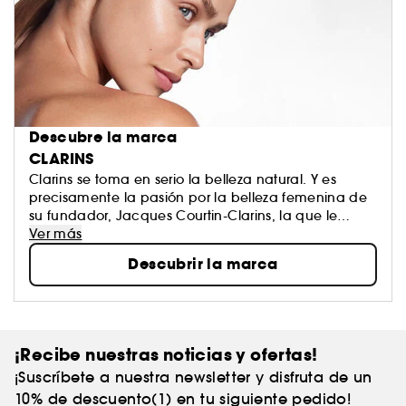
Descubre la marca
CLARINS
Clarins se toma en serio la belleza natural. Y es
precisamente la pasión por la belleza femenina de
su fundador, Jacques Courtin-Clarins, la que le
inspiró para abrir el primer Instituto de Clarins en
Ver más
París hace más de medio siglo. Como líder en
Descubrir la marca
tratamientos de lujo, Clarins trabaja sin descanso
para dar a cada mujer lo mejor de la naturaleza
aprovechando sus mejores principios activos. A
pesar de su fama, Clarins te tratará como si fueras
su único cliente. ¿A qué esperas para probar sus
¡Recibe nuestras noticias y ofertas!
productos imprescindibles?
¡Suscríbete a nuestra newsletter y disfruta de un
10% de descuento(1) en tu siguiente pedido!