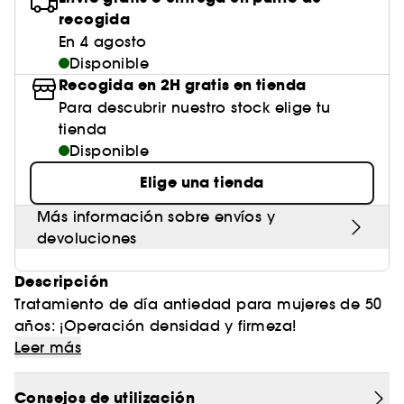
recogida
En 4 agosto
Disponible
Recogida en 2H gratis en tienda
Para descubrir nuestro stock elige tu
tienda
Disponible
Elige una tienda
Más información sobre envíos y
devoluciones
Descripción
Tratamiento de día antiedad para mujeres de 50
años: ¡Operación densidad y firmeza!
El experto cuidado de día antiedad
Leer más
redensificante, que combate la flacidez de la piel
asociada a la menopausia y la deja suave,
Consejos de utilización