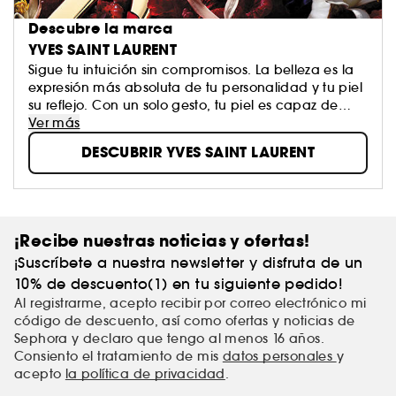
Descubre la marca
YVES SAINT LAURENT
Sigue tu intuición sin compromisos. La belleza es la
expresión más absoluta de tu personalidad y tu piel
su reflejo. Con un solo gesto, tu piel es capaz de
convertirse en un arma de seducción. El estado más
Ver más
bello de la mujer YSL es el de ser distinta, ella misma.
DESCUBRIR YVES SAINT LAURENT
Con Yves Saint Laurent, la belleza se reduce
simplemente a ese gesto.
¡Recibe nuestras noticias y ofertas!
¡Suscríbete a nuestra newsletter y disfruta de un
10% de descuento(1) en tu siguiente pedido!
Al registrarme, acepto recibir por correo electrónico mi
código de descuento, así como ofertas y noticias de
Sephora y declaro que tengo al menos 16 años.
Consiento el tratamiento de mis
datos personales
y
acepto
la política de privacidad
.