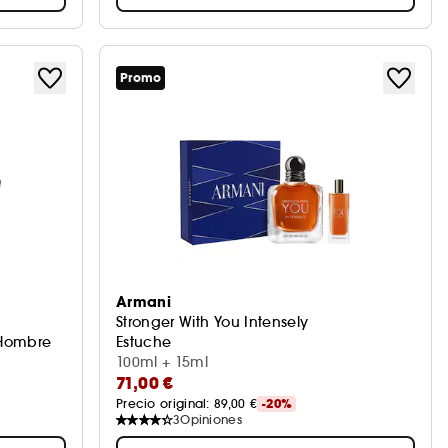
Promo
Armani
Stronger With You Intensely
 Hombre
Estuche
100ml + 15ml
71,00 €
Precio original: 
89,00 €
-20%
3
Opiniones