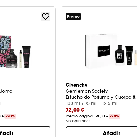
Promo
Givenchy
k Uomo
Gentleman Society
Estuche de Perfume y Cuerpo &
l
100 ml + 75 ml + 12,5 ml
72,00 €
0 €
-20%
Precio original: 
91,00 €
-20%
Sin opiniones
ñadir
Añadir