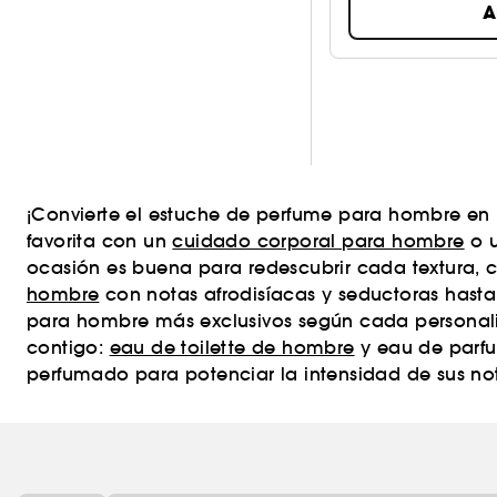
Aromático
2
A
Frasco
1
recargable/Vaporizador
Dulce
1
Recarga
0
Especiado
2
Roll-on
0
Floral
3
Set/Estuche/Kit
3
Fresco
2
¡Convierte el estuche de perfume para hombre en
Standard
0
Oriental
2
favorita con un
cuidado corporal para hombre
o u
Ver más
ocasión es buena para redescubrir cada textura,
Vainilla
1
hombre
con notas afrodisíacas y seductoras hast
para hombre más exclusivos según cada personalida
contigo:
eau de toilette de hombre
y eau de parfu
perfumado para potenciar la intensidad de sus no