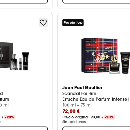
Precio top
Jean Paul Gaultier
nd
Scandal For Him
arfum
Estuche Eau de Parfum Intense
00 ml
100 ml + 75 ml
72,00 €
0 €
-20%
Precio original: 
90,00 €
-20%
s
Sin opiniones