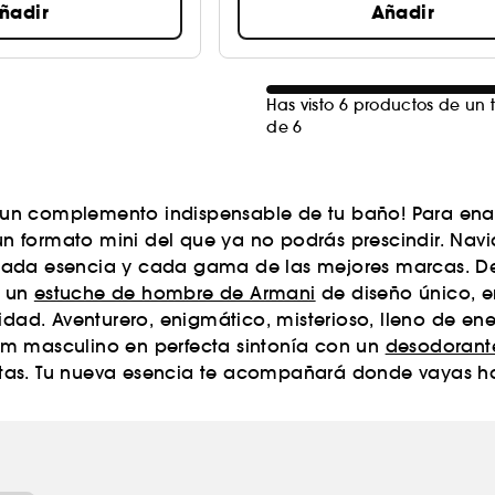
ñadir
Añadir
Has visto 6 productos de un t
de 6
 un complemento indispensable de tu baño! Para enam
n formato mini del que ya no podrás prescindir. Navid
 cada esencia y cada gama de las mejores marcas. D
a un
estuche de hombre de Armani
de diseño único, e
d. Aventurero, enigmático, misterioso, lleno de ener
m masculino en perfecta sintonía con un
desodorant
tas. Tu nueva esencia te acompañará donde vayas has