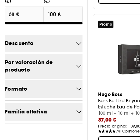
(€)
(€)
Promo
Descuento
-20%
3
Por valoración de
producto
-20.2
2
5/5
1
-20.9
1
Formato
Hugo Boss
4/5
3
Boss Bottled Beyo
Cofre/Paleta
0
Estuche Eau de P
3/5
3
Familia olfativa
100 ml + 10 ml + 1
Formato viaje
87,00 €
0
2/5
3
Precio original: 
109,0
Amaderado
6
Frasco
741
Opinione
1
1/5
3