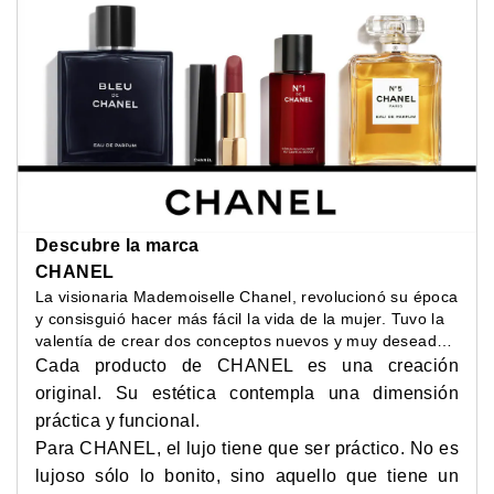
Descubre la marca
CHANEL
La visionaria Mademoiselle Chanel, revolucionó su época
y consisguió hacer más fácil la vida de la mujer. Tuvo la
valentía de crear dos conceptos nuevos y muy deseados
entre las mujeres de su época: elegancia cómoda y
Cada producto de CHANEL es una creación
belleza depurada.
original. Su estética contempla una dimensión
práctica y funcional.
Para CHANEL, el lujo tiene que ser práctico. No es
lujoso sólo lo bonito, sino aquello que tiene un