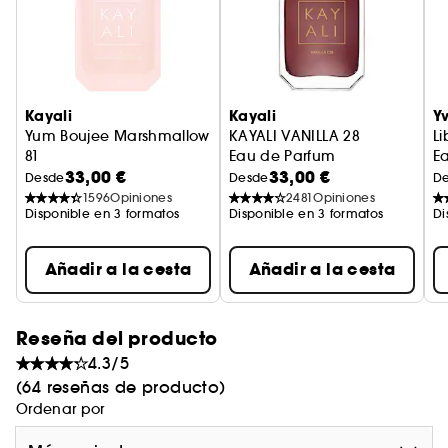
irresistiblemente avellanado y suavemente
cremoso, una firma deliciosa que trae alegría y
calidez con cada vaporización.
Notas de salida: Espuma de leche, copos de
Kayali
Kayali
Yv
coco, malvavisco
Yum Boujee Marshmallow
KAYALI VANILLA 28
Li
81
Eau de Parfum
E
Notas de corazón: raíz de jengibre, pistacho,
33,00 €
33,00 €
Eau de Parfum Intense
Desde
Desde
D
granos de canela
1596
Opiniones
2481
Opiniones
Notas de fondo: Vaina de vainilla, praliné,
Disponible en 3 formatos
Disponible en 3 formatos
Di
sándalo australiano
Añadir a la cesta
Añadir a la cesta
Reseña del producto
4.3/5
(64 reseñas de producto)
Ordenar por