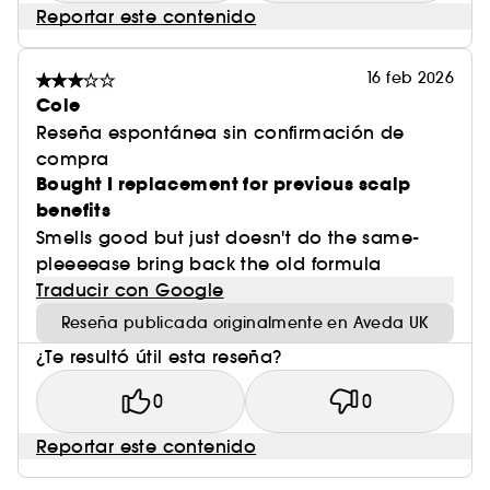
Reportar este contenido
créditos de energía renovable y compensaciones
(AQUÍ)
de carbono.
Vegan :
Productos elaborados con ingredientes
16 feb 2026
de origen natural.
Cole
Reseña espontánea sin confirmación de
compra
Bought I replacement for previous scalp
benefits
Smells good but just doesn't do the same-
pleeeease bring back the old formula
Traducir con Google
Reseña publicada originalmente en Aveda UK
¿Te resultó útil esta reseña?
0
0
Reportar este contenido