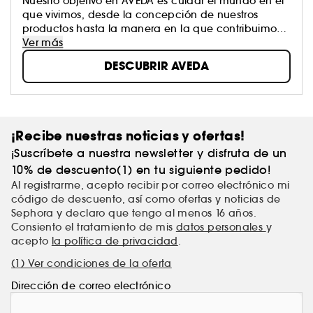
Nuestro objetivo en AVEDA es cuidar el mundo en el
que vivimos, desde la concepción de nuestros
productos hasta la manera en la que contribuimos
con la sociedad. Nos esforzamos por ser un ejemplo
Ver más
para la conservación del medio ambiente, no solo
DESCUBRIR AVEDA
en lo que se refiere al universo de la cosmética, sino
en lo que respecta al mundo entero.
¡Recibe nuestras noticias y ofertas!
¡Suscríbete a nuestra newsletter y disfruta de un
10% de descuento(1) en tu siguiente pedido!
Al registrarme, acepto recibir por correo electrónico mi
código de descuento, así como ofertas y noticias de
Sephora y declaro que tengo al menos 16 años.
Consiento el tratamiento de mis
datos personales
y
acepto
la política de privacidad
.
(1) Ver condiciones de la oferta
Dirección de correo electrónico