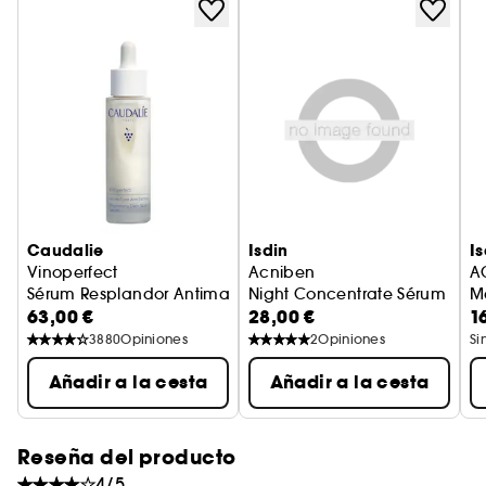
Caudalie
Isdin
Is
Vinoperfect
Acniben
A
Sérum Resplandor Antimanchas
Night Concentrate Sérum Anti
Ma
63,00 €
28,00 €
1
3880
Opiniones
2
Opiniones
Si
Añadir a la cesta
Añadir a la cesta
Reseña del producto
4/5