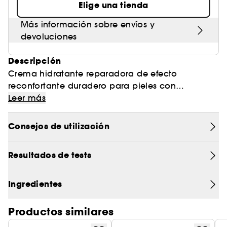
Elige una tienda
Más información sobre envíos y
devoluciones
Descripción
Crema hidratante reparadora de efecto
reconfortante duradero para pieles con
tendencia al acné, deshidratadas o sometidas a
Leer más
tratamientos desecantes. Más que un tratamiento
reparador, SEBIACLEAR Hydra calma las
Consejos de utilización
irritaciones causadas por la sequedad cutánea,
repara la piel y actúa sobre las imperfecciones y
Resultados de tests
enrojecimientos. 💚
Ingredientes
Productos similares