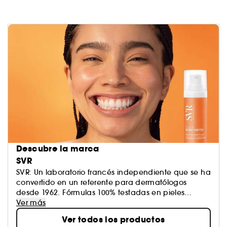
Descubre la marca
SVR
SVR: Un laboratorio francés independiente que se ha
convertido en un referente para dermatólogos
desde 1962. Fórmulas 100% testadas en pieles
sensibles que tienen como misión crear productos
Ver más
altamente eficaces, tolerables y con texturas
Ver todos los productos
sensoriales para tratamientos únicos y ultraeficaces.