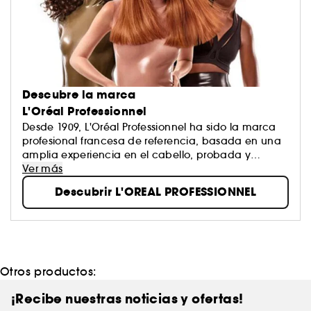
Descubre la marca
L'Oréal Professionnel
Desde 1909, L'Oréal Professionnel ha sido la marca
profesional francesa de referencia, basada en una
amplia experiencia en el cabello, probada y
reconocida por los peluqueros en los salones de
Ver más
belleza. Gracias a la tecnología molecular de alta
Descubrir L'OREAL PROFESSIONNEL
precisión, los tratamientos de L'Oréal Professionnel
están destinados a todo tipo de cabello. Los
productos de estilismo combinan tecnología y
vanguardia artística para looks inspirados en las
pasarelas.
Otros productos:
¡Recibe nuestras noticias y ofertas!