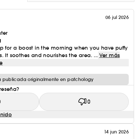
ida de agua
06 jul 2026
ea
ter
g
no y sin crueldad
sp for a boost in the morning when you have puffy
 It soothes and nourishes the area. ...
Ver más
e
te 5 minutos.
n necesidad de aclarar.
 publicada originalmente en patchology
a microfina Calm & Protect para hidratar durante
 reseña?
0
0
enido
14 jun 2026