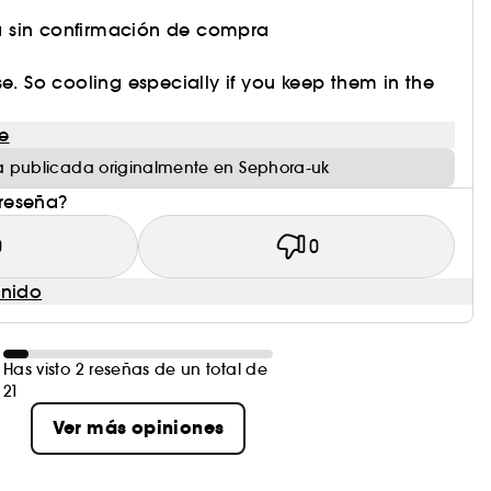
 sin confirmación de compra
se. So cooling especially if you keep them in the
e
 publicada originalmente en Sephora-uk
 reseña?
0
0
enido
Has visto 2 reseñas de un total de
21
Ver más opiniones