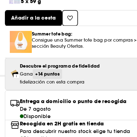
5 x 59 g
Añadir a la cesta
Summer tote bag:
Consigue una Summer tote bag por compras >
sección Beauty Ofertas.
Descubre el programa de fidelidad
+14 puntos
Gana
fidelización con esta compra
Entrega a domicilio o punto de recogida
De 7 agosto
Disponible
Recogida en 2H gratis en tienda
Para descubrir nuestro stock elige tu tienda