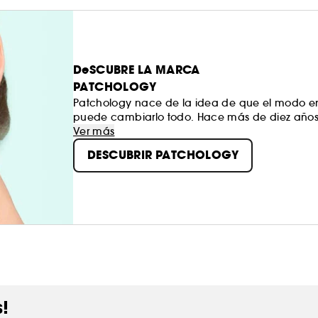
DeSCUBRE LA MARCA
PATCHOLOGY
Patchology nace de la idea de que el modo en 
puede cambiarlo todo. Hace más de diez años,
innovadoras en forma de parche para el ámbit
Ver más
para tu piel que actúan más rápidamente y ofr
DESCUBRIR PATCHOLOGY
que se adaptan a tus horarios, tanto si solo di
divertirte un rato. Sea cual sea tu ritmo de vi
promesas, sino también a tus necesidades. ¿Su 
s!