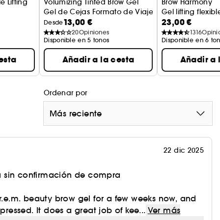
 Lifting
Volumizing Tinted Brow Gel
Brow Harmony
e
Gel de Cejas Formato de Viaje
Gel lifting flexib
13,00 €
23,00 €
Desde
20
Opiniones
1316
Opini
Disponible en 5 tonos
Disponible en 6 to
esta
Añadir a la cesta
Añadir a 
Ordenar por
Más reciente
22 dic 2025
 sin confirmación de compra
 r.e.m. beauty brow gel for a few weeks now, and
mpressed. It does a great job of kee...
Ver más