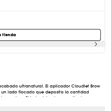
a tienda
 acabado ultranatural. El aplicador Cloudlet Brow
 un lado flocado que deposita la cantidad
o precisos. El lado del peine permite domar,