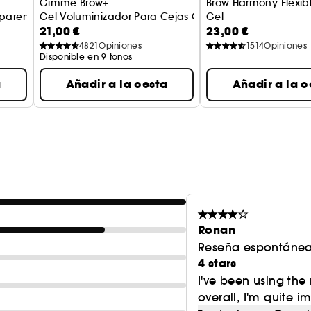
Gimme Brow+
Brow Harmony Flexible
sparente
Gel Voluminizador Para Cejas Con Color Formato Viaj
Gel
21,00 €
23,00 €
Gel fijador de cejas
4821
Opiniones
1514
Opiniones
Disponible en 9 tonos
a
Añadir a la cesta
Añadir a la c
Ronan
Reseña espontánea
4 stars
I've been using the
overall, I'm quite i