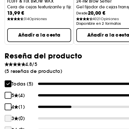
FLUFF & FIX BROW WAX
24-HR Brow Setter
Cera de cejas texturizante y fijadora
Gel fijador de cejas tran
13,99 €
20,00 €
Desde
314
Opiniones
4021
Opiniones
Disponible en 2 formatos
Añadir a la cesta
Añadir a la cest
Reseña del producto
4.8/5
(5 reseñas de producto)
Todas (5)
5
(4)
4
(1)
3
(0)