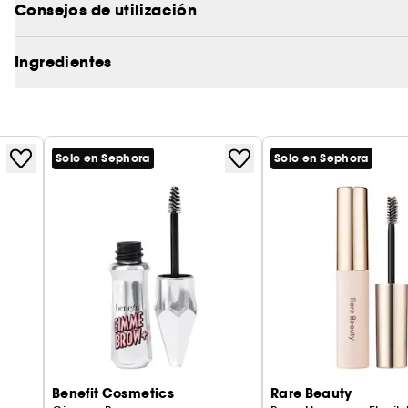
Consejos de utilización
Ofrece una fijación duradera y flexible, sin grumos 
Ingredientes
Obtén más información en Clean at Sephora
(AQUÍ
Vegan :
Productos elaborados con ingredientes de o
Solo en Sephora
Solo en Sephora
Benefit Cosmetics
Rare Beauty