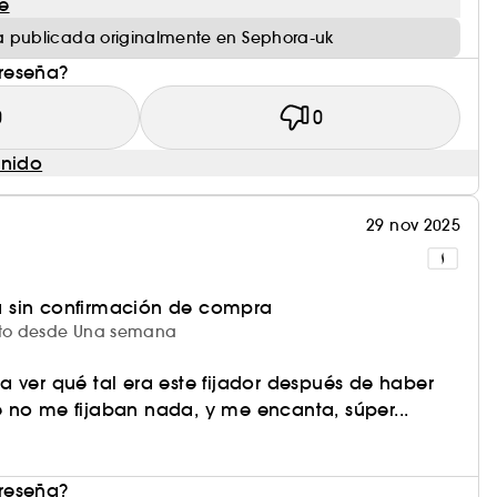
e
 publicada originalmente en Sephora-uk
 reseña?
0
0
enido
29 nov 2025
 sin confirmación de compra
ucto desde Una semana
 ver qué tal era este fijador después de haber
 no me fijaban nada, y me encanta, súper...
 reseña?