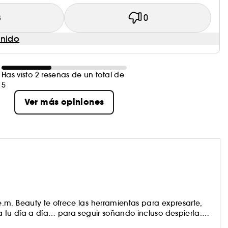
3
0
enido
Has visto 2 reseñas de un total de
5
Ver más opiniones
.m. Beauty te ofrece las herramientas para expresarte,
a tu día a día… para seguir soñando incluso despierta.
as, productos versátiles, fórmulas híbridas enriquecidas