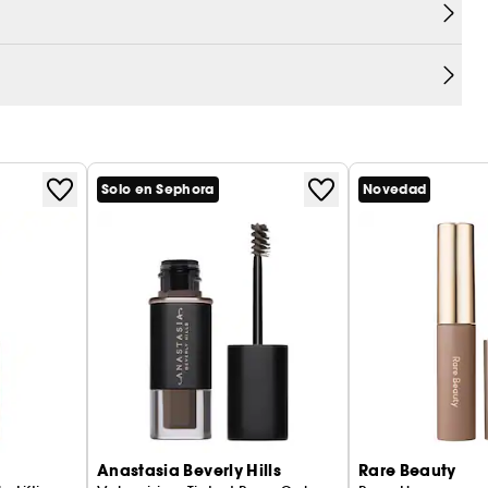
ni residuos, para un look definido y duradero.
)
rigen natural.
Solo en Sephora
Novedad
Anastasia Beverly Hills
Rare Beauty