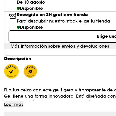
De 10 agosto
Disponible
Recogida en 2H gratis en tienda
Para descubrir nuestro stock elige tu tienda
Disponible
Elige un
Más información sobre envíos y devoluciones
Descripción
Fija tus cejas con este gel ligero y transparente de
Gel tiene una forma innovadora. Está diseñada con
perfecta de fórmula para una aplicación y moldead
Leer más
definir y estilizar las cejas sin esfuerzo.