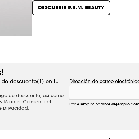
con ingredientes para el cuidado de la piel, t
DESCUBRIR R.E.M. BEAUTY
ultrasensoriales. Vegano y sin crueldad animal,
s!
% de descuento(1) en tu
Dirección de correo electrónic
ódigo de descuento, así como
s 16 años. Consiento el
Por ejemplo: nombre@ejemplo.co
de privacidad
.