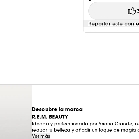
Reportar este cont
Descubre la marca
R.E.M. BEAUTY
Ideada y perfeccionada por Ariana Grande, r.e
realzar tu belleza y añadir un toque de magia 
Descubre el maquillaje del futuro: tonos futurist
Ver más