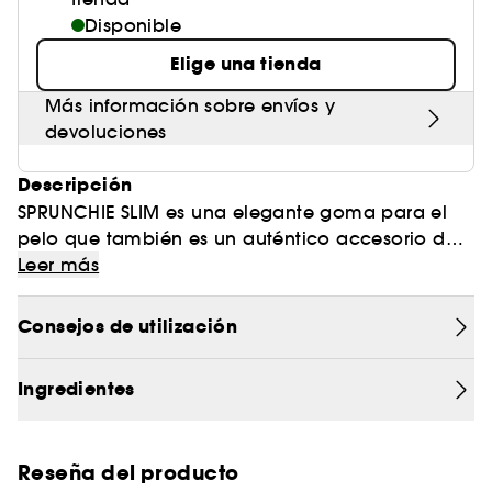
Disponible
Elige una tienda
Más información sobre envíos y
devoluciones
Descripción
SPRUNCHIE SLIM es una elegante goma para el
pelo que también es un auténtico accesorio de
moda. Cada coletero contiene una banda
Leer más
elástica SLIM con forma de espiral para un ajuste
perfecto y una sujeción extra. El coletero no deja
Consejos de utilización
marcas en el pelo y es fácil de quitar sin tirar ni
romper la fibra capilar. Ideal para todo tipo de
Ingredientes
cabellos, se puede utilizar para realzar peinados
o para tus conjuntos.
Reseña del producto