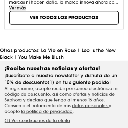
marcas ni hacen daño, la marca innova ahora con
productos de moda como los kits de rizos sin calor.
Ver más
Diseño, comodidad y fijación perfecta para todo
VER TODOS LOS PRODUCTOS
tipo de pelo. Peinados sin concesiones que causan
sensación.
Otros productos:
La Vie en Rose
|
Leo is the New
Black
|
You Make Me Blush
¡Recibe nuestras noticias y ofertas!
¡Suscríbete a nuestra newsletter y disfruta de un
10% de descuento(1) en tu siguiente pedido!
Al registrarme, acepto recibir por correo electrónico mi
código de descuento, así como ofertas y noticias de
Sephora y declaro que tengo al menos 16 años.
Consiento el tratamiento de mis
datos personales
y
acepto
la política de privacidad
.
(1) Ver condiciones de la oferta