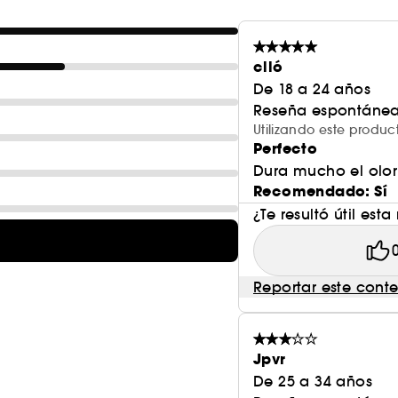
ELEGANCIA SEGURA: Corazón aromático de lavanda y
NOTAS CLAVE: Pimienta rosa en la salida, lavanda 
en la base
clló
APLICACIÓN FÁCIL: Pulveriza en un gesto circular a
De 18 a 24 años
PERFECTO PARA ÉL: Creado para hombres que buscan 
Reseña espontánea
adictiva
Utilizando este prod
SET DE REGALO DE LUJO: Incluye un frasco de 100 m
Perfecto
elegante cofre sin plástico
Dura mucho el olor
Recomendado: Sí
¿Te resultó útil esta
Reportar este cont
Jpvr
De 25 a 34 años