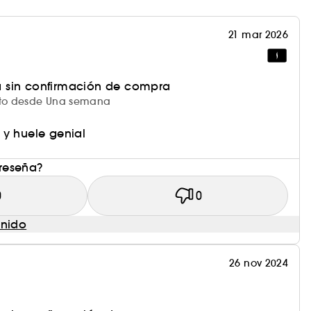
 salvia que expresa una sofisticación moderna
en el corazón y vainilla con maderas ambaradas
21 mar 2026
lrededor de la cabeza para mejorar la proyección
una fragancia intensa, cálida e irresistiblemente
 sin confirmación de compra
ucto desde Una semana
l y una fragancia de tamaño viaje de 15 ml en un
 y huele genial
 reseña?
0
0
enido
26 nov 2024