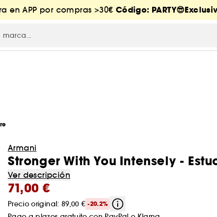
Código: PARTY😎Exclusiv
tra en APP por compras >30€
re
Armani
Stronger With You Intensely - Est
Ver descripción
71,00 €
Precio original: 89,00 €
-20.2%
Pago a plazos gratuito con
PayPal
o
Klarna