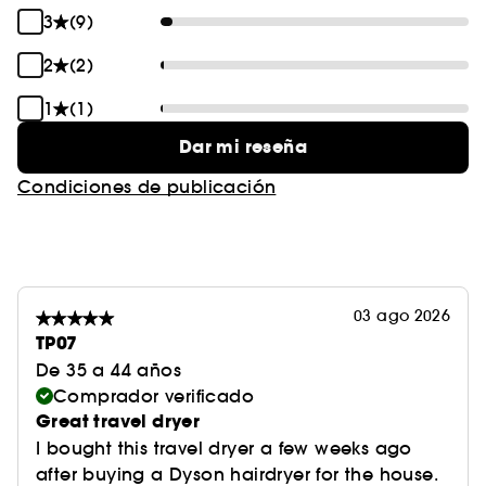
3
(9)
2
(2)
1
(1)
Dar mi reseña
Condiciones de publicación
03 ago 2026
TP07
De 35 a 44 años
Comprador verificado
Great travel dryer
I bought this travel dryer a few weeks ago
after buying a Dyson hairdryer for the house.