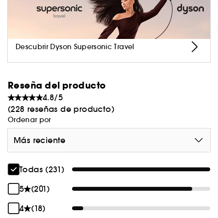
extremo y con total libertad para explorar, viajar
y lucir tu mejor versión dondequiera que viajes.
Descubrir Dyson Supersonic Travel
Reseña del producto
4.8/5
(228 reseñas de producto)
Ordenar por
Más reciente
Todas (231)
5
(201)
4
(18)