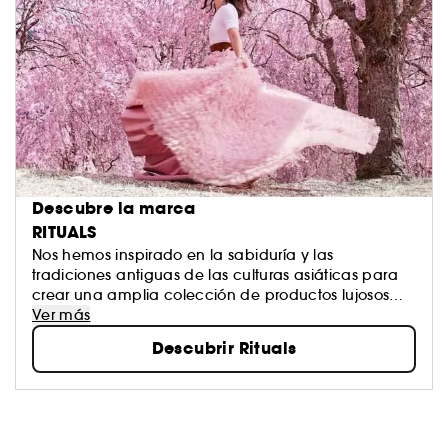
Descubre la marca
RITUALS
Nos hemos inspirado en la sabiduría y las
tradiciones antiguas de las culturas asiáticas para
crear una amplia colección de productos lujosos
pero asequibles para el cuerpo y el hogar.
Ver más
Esperamos enriquecer tu vida usando unas
Descubrir Rituals
fragancias características y únicas que han sido
diseñadas y elaboradas por los mejoresperfumistas
del mundo.