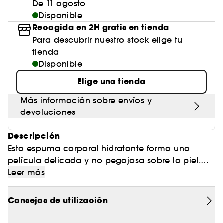
De 11 agosto
Disponible
Recogida en 2H gratis en tienda
Para descubrir nuestro stock elige tu
tienda
Disponible
Elige una tienda
Más información sobre envíos y
devoluciones
Descripción
Esta espuma corporal hidratante forma una
película delicada y no pegajosa sobre la piel.
Formulada a partir de la flor de cerezo Yoshino y
Leer más
arroz negro, sus beneficios calmantes e
hidratantes dejan la piel suave, sedosa y
Consejos de utilización
radiante. Su aroma se abre con un delicado
ramo de flores blancas y cálidas notas de