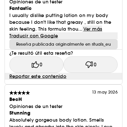
Opiniones de un tester
Fantastic
I usually dislike putting lotion on my body
because I don't like that greasy , still on the
skin feeling. This formula thou...
Ver más
Traducir con Google
Reseña publicada originalmente en rituals_eu
¿Te resultó útil esta reseña?
0
0
Reportar este contenido
13 may 2026
BecH
Opiniones de un tester
Stunning
Absolutely gorgeous body lotion. Smells
lovely and absorbs into the skin nicely. Love