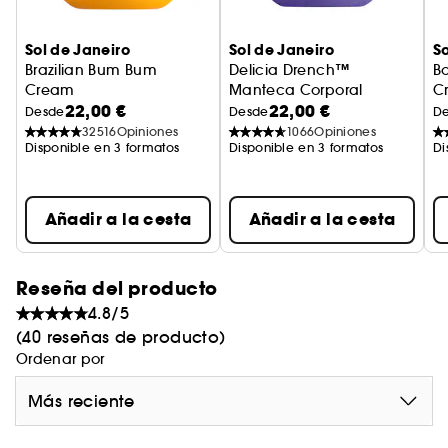
Sol de Janeiro
Sol de Janeiro
So
Brazilian Bum Bum
Delicia Drench™
B
Cream
Manteca Corporal
C
22,00 €
22,00 €
Crema corporal brasileña Bum Bum
Desde
Desde
D
32516
Opiniones
1066
Opiniones
Disponible en 3 formatos
Disponible en 3 formatos
Di
Añadir a la cesta
Añadir a la cesta
Reseña del producto
4.8/5
(40 reseñas de producto)
Ordenar por
Más reciente