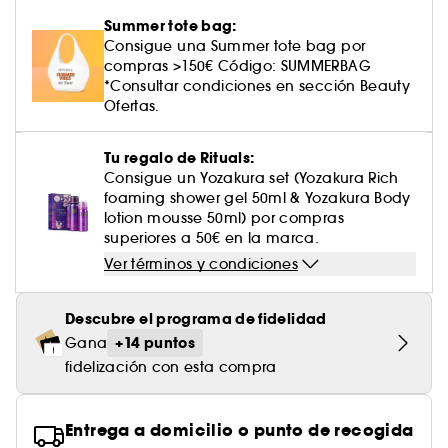
Cuidado corporal perfumado
Descubre nuestros sérums altamente
Leche desmaquillante
Perfume fresco
Brillo & suavidad
Crema de color
Aceite desmaquillante
Gel afeitado & aftershave
Westman Atelier
Estuches de rostro
Dispositivo belleza rostro
efectivos
Summer tote bag:
Tratamiento anti-rojeces
Rare Beauty
Ver todo
Cuidado facial parafarmacia
¡Prueba... primero!
Cabello sin brillo
Consigue una Summer tote bag por
Agua micelar
Perfume amaderado
Cuidado del cuero cabelludo
Leche desmaquillante
Dispositivos & accesorios limpiadores
Cuidado cuero cabelludo
compras >150€ Código: SUMMERBAG
Tratamiento minimizador de poros
Rem Beauty
Contorno de ojos
Ver todo
*Consultar condiciones en sección Beauty
Tratamiento Sephora Collection
Toallitas desmaquillantes
Perfume con vainilla
Volumen
Ofertas.
Tratamiento reafirmante
Sephora Collection
Limpiador & exfoliante
Cuerpo parafarmacia
Perfume dulce
Cabello teñido
¡Prueba...primero!
Tu regalo de Rituals:
Tratamiento purificante & matificante
Yepoda
Cuidado hidratante
Cuidado facial parafarmacia
Consigue un Yozakura set (Yozakura Rich
Protector solar cabello
foaming shower gel 50ml & Yozakura Body
Cuidado anti-edad
Solares parafarmacia
lotion mousse 50ml) por compras
Anti-caspa
superiores a 50€ en la marca.
Ver términos y condiciones
Descubre el programa de fidelidad
+14 puntos
Gana
fidelización con esta compra
Entrega a domicilio o punto de recogida